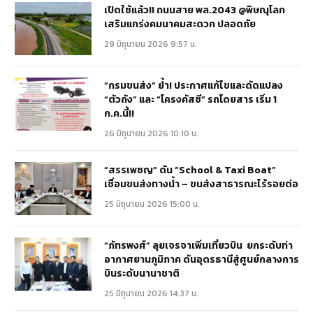
เปิดใช้แล้ว!! ถนนสาย พล.2043 @พิษณุโลก
เสริมแกร่งคมนาคมสะดวก ปลอดภัย
29 มิถุนายน 2026 9:57 น.
“กรมขนส่ง” ย้ำ! ประกาศแก้ไขและดัดแปลง
“ตัวถัง” และ “โครงคัสซี” รถโดยสาร เริ่ม 1
ก.ค.นี้!!
26 มิถุนายน 2026 10:10 น.
“สรรเพชญ” ดัน “School & Taxi Boat”
เชื่อมขนส่งทางน้ำ – ขนส่งสาธารณะไร้รอยต่อ
25 มิถุนายน 2026 15:00 น.
“ภัทรพงศ์” ลุยเจรจาเพิ่มเที่ยวบิน ยกระดับท่า
อากาศยานภูมิภาค ดันอุดรธานีสู่ศูนย์กลางการ
บินระดับนานาชาติ
25 มิถุนายน 2026 14:37 น.