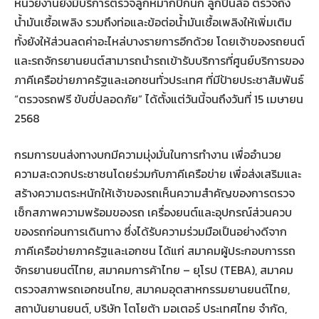
หน่วยงานยังมีบริการตรวจลูกหมากปีกนก ลูกปืนล้อ ตรวจถัง
น้ำมันเชื้อเพลิง รวมถึงท่อและข้อต่อน้ำมันเชื้อเพลิงให้เพิ่มเติม
ทั้งยังให้ส่วนลดค่าอะไหล่บางรายการอีกด้วย โดยเจ้าของรถยนต์
และรถจักรยานยนต์สามารถนำรถเข้ารับบริการที่ศูนย์บริการของ
ภาคีเครือข่ายภาครัฐและเอกชนทั่วประเทศ ที่มีป้ายประชาสัมพันธ์
“ตรวจรถฟรี ขับขี่ปลอดภัย” ได้ตั้งแต่วันนี้จนถึงวันที่ 15 เมษายน
2568
กรมการขนส่งทางบกมีความมุ่งมั่นในการทำงาน เพื่ออำนวย
ความสะดวกประชาชนโดยร่วมกับภาคีเครือข่าย เพื่อส่งเสริมและ
สร้างความตระหนักให้เจ้าของรถเห็นความสำคัญของการตรวจ
เช็กสภาพความพร้อมของรถ เครื่องยนต์และอุปกรณ์ส่วนควบ
ของรถก่อนการเดินทาง ซึ่งได้รับความร่วมมือเป็นอย่างดีจาก
ภาคีเครือข่ายภาครัฐและเอกชน ได้แก่ สมาคมผู้ประกอบการรถ
จักรยานยนต์ไทย, สมาคมการค้าไทย – ยุโรป (TEBA), สมาคม
ตรวจสภาพรถเอกชนไทย, สมาคมอุตสาหกรรมยานยนต์ไทย,
สถาบันยานยนต์, บริษัท โตโยต้า มอเตอร์ ประเทศไทย จำกัด,