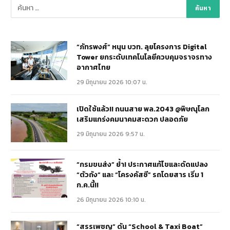
“ภัทรพงศ์” หนุน บวท. ลุยโครงการ Digital
Tower ยกระดับเทคโนโลยีควบคุมจราจรทาง
อากาศไทย
29 มิถุนายน 2026 10:07 น.
เปิดใช้แล้ว!! ถนนสาย พล.2043 @พิษณุโลก
เสริมแกร่งคมนาคมสะดวก ปลอดภัย
29 มิถุนายน 2026 9:57 น.
“กรมขนส่ง” ย้ำ! ประกาศแก้ไขและดัดแปลง
“ตัวถัง” และ “โครงคัสซี” รถโดยสาร เริ่ม 1
ก.ค.นี้!!
26 มิถุนายน 2026 10:10 น.
“สรรเพชญ” ดัน “School & Taxi Boat”