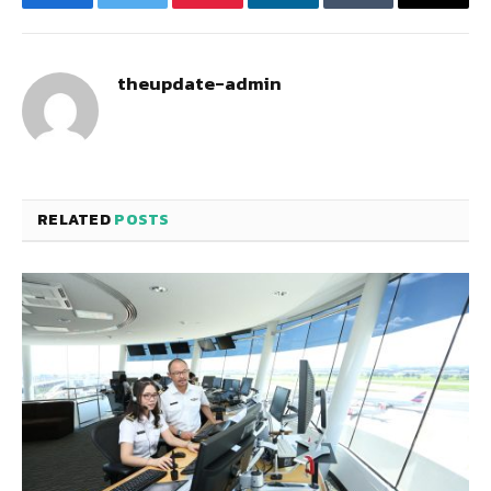
Facebook
Twitter
Pinterest
LinkedIn
Tumblr
Email
theupdate-admin
RELATED
POSTS