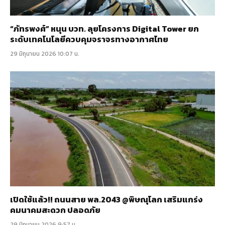
“ภัทรพงศ์” หนุน บวท. ลุยโครงการ Digital Tower ยก
ระดับเทคโนโลยีควบคุมจราจรทางอากาศไทย
29 มิถุนายน 2026 10:07 น.
เปิดใช้แล้ว!! ถนนสาย พล.2043 @พิษณุโลก เสริมแกร่ง
คมนาคมสะดวก ปลอดภัย
29 มิถุนายน 2026 9:57 น.