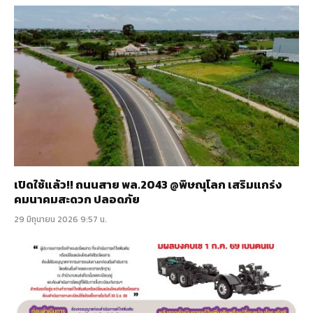
เปิดใช้แล้ว!! ถนนสาย พล.2043 @พิษณุโลก เสริมแกร่ง
คมนาคมสะดวก ปลอดภัย
29 มิถุนายน 2026 9:57 น.