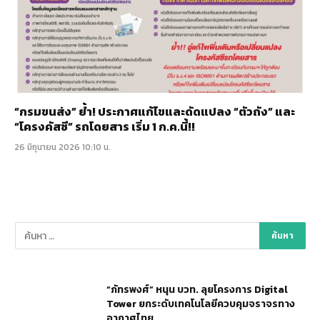
“กรมขนส่ง” ย้ำ! ประกาศแก้ไขและดัดแปลง “ตัวถัง” และ
“โครงคัสซี” รถโดยสาร เริ่ม 1 ก.ค.นี้!!
26 มิถุนายน 2026 10:10 น.
“ภัทรพงศ์” หนุน บวท. ลุยโครงการ Digital
Tower ยกระดับเทคโนโลยีควบคุมจราจรทาง
อากาศไทย