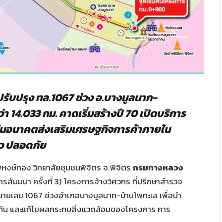
ับปรุง ทล.1067 ช่วง อ.บางมูลนาก-
า 14.033 กม. คาดเริ่มสร้างปี 70 เปิดบริการ
ในอนาคตส่งเสริมเศรษฐกิจการค้าภายใน
็ว ปลอดภัย
พหงษ์ทอง วิทยาลัยชุมชนพิจิตร จ.พิจิตร
กรมทางหลวง
สัมมนา ครั้งที่ 3) โครงการจ้างวิศวกร ที่ปรึกษาสำรวจ
เลข 1067 ช่วงอำเภอบางมูลนาก-บ้านโพทะเล เพื่อนำ
ัน และแก้ไขผลกระทบสิ่งแวดล้อมของโครงการ การ