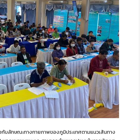
งกับลักษณะทางกายภาพของภูมิประเทศตามแนวเส้นทาง