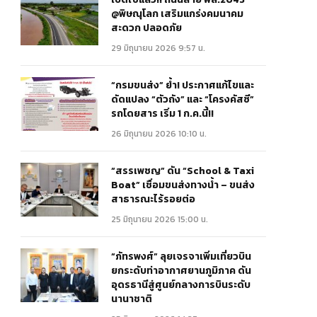
@พิษณุโลก เสริมแกร่งคมนาคม
สะดวก ปลอดภัย
29 มิถุนายน 2026 9:57 น.
“กรมขนส่ง” ย้ำ! ประกาศแก้ไขและ
ดัดแปลง “ตัวถัง” และ “โครงคัสซี”
รถโดยสาร เริ่ม 1 ก.ค.นี้!!
26 มิถุนายน 2026 10:10 น.
“สรรเพชญ” ดัน “School & Taxi
Boat” เชื่อมขนส่งทางน้ำ – ขนส่ง
สาธารณะไร้รอยต่อ
25 มิถุนายน 2026 15:00 น.
“ภัทรพงศ์” ลุยเจรจาเพิ่มเที่ยวบิน
ยกระดับท่าอากาศยานภูมิภาค ดัน
อุดรธานีสู่ศูนย์กลางการบินระดับ
นานาชาติ