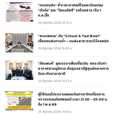
“กรมขนส่ง” ย้ำ! ประกาศแก้ไขและดัดแปลง
“ตัวถัง” และ “โครงคัสซี” รถโดยสาร เริ่ม 1
ก.ค.นี้!!
26 มิถุนายน 2026 10:10 น.
“สรรเพชญ” ดัน “School & Taxi Boat”
เชื่อมขนส่งทางน้ำ – ขนส่งสาธารณะไร้รอยต่อ
25 มิถุนายน 2026 15:00 น.
“ภัทรพงศ์” ลุยเจรจาเพิ่มเที่ยวบิน ยกระดับท่า
อากาศยานภูมิภาค ดันอุดรธานีสู่ศูนย์กลางการ
บินระดับนานาชาติ
25 มิถุนายน 2026 14:37 น.
ผู้ใช้ถนนโปรดวางแผนเดินทาง! ปิดเบี่ยงการ
จราจรถนนกัลปพฤกษ์ เวลา 21.30 – 05.00 น.
ถึง 1 พ.ย.69
25 มิถุนายน 2026 14:35 น.