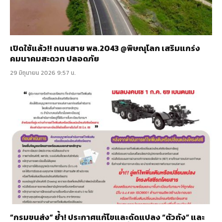
เปิดใช้แล้ว!! ถนนสาย พล.2043 @พิษณุโลก เสริมแกร่ง
คมนาคมสะดวก ปลอดภัย
29 มิถุนายน 2026 9:57 น.
“กรมขนส่ง” ย้ำ! ประกาศแก้ไขและดัดแปลง “ตัวถัง” และ