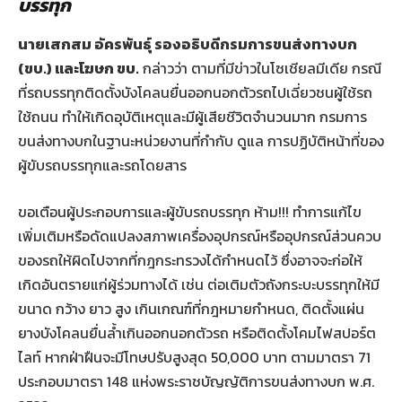
บรรทุก
นายเสกสม อัครพันธุ์ รองอธิบดีกรมการขนส่งทางบก
(ขบ.) และโฆษก ขบ.
กล่าวว่า ตามที่มีข่าวในโซเชียลมีเดีย กรณี
ที่รถบรรทุกติดตั้งบังโคลนยื่นออกนอกตัวรถไปเฉี่ยวชนผู้ใช้รถ
ใช้ถนน ทำให้เกิดอุบัติเหตุและมีผู้เสียชีวิตจำนวนมาก กรมการ
ขนส่งทางบกในฐานะหน่วยงานที่กำกับ ดูแล การปฏิบัติหน้าที่ของ
ผู้ขับรถบรรทุกและรถโดยสาร
ขอเตือนผู้ประกอบการและผู้ขับรถบรรทุก ห้าม!!! ทำการแก้ไข
เพิ่มเติมหรือดัดแปลงสภาพเครื่องอุปกรณ์หรืออุปกรณ์ส่วนควบ
ของรถให้ผิดไปจากที่กฎกระทรวงได้กำหนดไว้ ซึ่งอาจจะก่อให้
เกิดอันตรายแก่ผู้ร่วมทางได้ เช่น ต่อเติมตัวถังกระบะบรรทุกให้มี
ขนาด กว้าง ยาว สูง เกินเกณฑ์ที่กฎหมายกำหนด, ติดตั้งแผ่น
ยางบังโคลนยื่นล้ำเกินออกนอกตัวรถ หรือติดตั้งโคมไฟสปอร์ต
ไลท์ หากฝ่าฝืนจะมีโทษปรับสูงสุด 50,000 บาท ตามมาตรา 71
ประกอบมาตรา 148 แห่งพระราชบัญญัติการขนส่งทางบก พ.ศ.