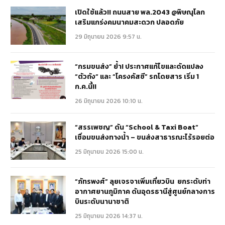
เปิดใช้แล้ว!! ถนนสาย พล.2043 @พิษณุโลก
เสริมแกร่งคมนาคมสะดวก ปลอดภัย
29 มิถุนายน 2026 9:57 น.
“กรมขนส่ง” ย้ำ! ประกาศแก้ไขและดัดแปลง
“ตัวถัง” และ “โครงคัสซี” รถโดยสาร เริ่ม 1
ก.ค.นี้!!
26 มิถุนายน 2026 10:10 น.
“สรรเพชญ” ดัน “School & Taxi Boat”
เชื่อมขนส่งทางน้ำ – ขนส่งสาธารณะไร้รอยต่อ
25 มิถุนายน 2026 15:00 น.
“ภัทรพงศ์” ลุยเจรจาเพิ่มเที่ยวบิน ยกระดับท่า
อากาศยานภูมิภาค ดันอุดรธานีสู่ศูนย์กลางการ
บินระดับนานาชาติ
25 มิถุนายน 2026 14:37 น.