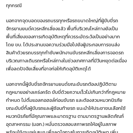
ทุกกรณี
นอกจากจุดบอดของรถบรรทุกหรือรถขนาดใหญ่ที่ผู้ขับขี่รถ
จักรยานยนต์ควรหลีกเลี่ยงแล้ว พื้นที่บริเวณไหล่ทางยังเป็น
พื้นที่เสี่ยงของการเกิดอุบัติเหตุที่ควรระมัดระวังเป็นอย่างมาก
โดย ขบ. ได้ประสานขอความร่วมมือไปยังผู้ประกอบการขนส่ง
สินค้าด้วยรถบรรทุกกำชับพนักงานขับรถหลีกเลี่ยงการจอดรถ
บริเวณทางเดินรถหรือไหล่ทางในช่วงเทศกาลที่มีวันหยุดต่อเนื่อง
เพื่อลดปัจจัยเสี่ยงที่อาจก่อให้เกิดอุบัติเหตุได้
นอกจากนี้ผู้ขับขี่รถจักรยานยนต์ขณะขับรถต้องปฏิบัติตาม
กฎหมายอย่างเคร่งครัด ขับขี่ด้วยความเร็วไม่เกินกว่าที่กฎหมาย
กำหนด ไม่ดื่มแอลกอฮอล์ก่อนขับรถ และต้องสวมหมวกนิรภัย
ขณะขับขี่ทั้งผู้ขับรถและผู้ซ้อนท้ายรถ แนะนำให้ประชาชนเลือกใช้
หมวกนิรภัยที่มีคุณภาพและมาตรฐาน ตามมาตรฐานผลิตภัณฑ์
อุตสาหกรรม (มอก.) หมั่นตรวจสอบสภาพรถให้อยู่ในสภาพ
พร้อมใช้งานอยู่เสมอ เพื่อลดโอกาสในการเกิดอุบัติเหตุ เพิ่ม