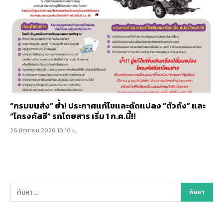
“กรมขนส่ง” ย้ำ! ประกาศแก้ไขและดัดแปลง “ตัวถัง” และ
“โครงคัสซี” รถโดยสาร เริ่ม 1 ก.ค.นี้!!
26 มิถุนายน 2026 10:10 น.