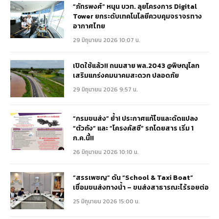
“ภัทรพงศ์” หนุน บวท. ลุยโครงการ Digital
Tower ยกระดับเทคโนโลยีควบคุมจราจรทาง
อากาศไทย
29 มิถุนายน 2026 10:07 น.
เปิดใช้แล้ว!! ถนนสาย พล.2043 @พิษณุโลก
เสริมแกร่งคมนาคมสะดวก ปลอดภัย
29 มิถุนายน 2026 9:57 น.
“กรมขนส่ง” ย้ำ! ประกาศแก้ไขและดัดแปลง
“ตัวถัง” และ “โครงคัสซี” รถโดยสาร เริ่ม 1
ก.ค.นี้!!
26 มิถุนายน 2026 10:10 น.
“สรรเพชญ” ดัน “School & Taxi Boat”
เชื่อมขนส่งทางน้ำ – ขนส่งสาธารณะไร้รอยต่อ
25 มิถุนายน 2026 15:00 น.