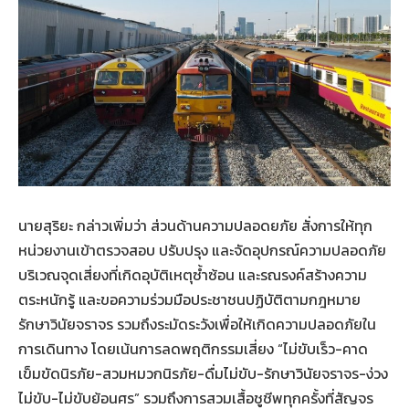
นายสุริยะ กล่าวเพิ่มว่า ส่วนด้านความปลอดยภัย สั่งการให้ทุก
หน่วยงานเข้าตรวจสอบ ปรับปรุง และจัดอุปกรณ์ความปลอดภัย
บริเวณจุดเสี่ยงที่เกิดอุบัติเหตุซ้ำซ้อน และรณรงค์สร้างความ
ตระหนักรู้ และขอความร่วมมือประชาชนปฏิบัติตามกฎหมาย
รักษาวินัยจราจร รวมถึงระมัดระวังเพื่อให้เกิดความปลอดภัยใน
การเดินทาง โดยเน้นการลดพฤติกรรมเสี่ยง “ไม่ขับเร็ว-คาด
เข็มขัดนิรภัย-สวมหมวกนิรภัย-ดื่มไม่ขับ-รักษาวินัยจราจร-ง่วง
ไม่ขับ-ไม่ขับย้อนศร” รวมถึงการสวมเสื้อชูชีพทุกครั้งที่สัญจร