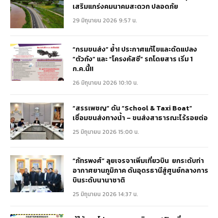
เสริมแกร่งคมนาคมสะดวก ปลอดภัย
29 มิถุนายน 2026 9:57 น.
“กรมขนส่ง” ย้ำ! ประกาศแก้ไขและดัดแปลง
“ตัวถัง” และ “โครงคัสซี” รถโดยสาร เริ่ม 1
ก.ค.นี้!!
26 มิถุนายน 2026 10:10 น.
“สรรเพชญ” ดัน “School & Taxi Boat”
เชื่อมขนส่งทางน้ำ – ขนส่งสาธารณะไร้รอยต่อ
25 มิถุนายน 2026 15:00 น.
“ภัทรพงศ์” ลุยเจรจาเพิ่มเที่ยวบิน ยกระดับท่า
อากาศยานภูมิภาค ดันอุดรธานีสู่ศูนย์กลางการ
บินระดับนานาชาติ
25 มิถุนายน 2026 14:37 น.