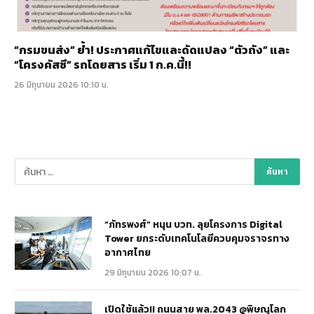
“กรมขนส่ง” ย้ำ! ประกาศแก้ไขและดัดแปลง “ตัวถัง” และ
“โครงคัสซี” รถโดยสาร เริ่ม 1 ก.ค.นี้!!
26 มิถุนายน 2026 10:10 น.
“ภัทรพงศ์” หนุน บวท. ลุยโครงการ Digital
Tower ยกระดับเทคโนโลยีควบคุมจราจรทาง
อากาศไทย
29 มิถุนายน 2026 10:07 น.
เปิดใช้แล้ว!! ถนนสาย พล.2043 @พิษณุโลก