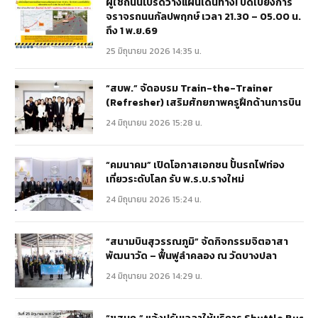
ผู้ใช้ถนนโปรดวางแผนเดินทาง! ปิดเบี่ยงการ
จราจรถนนกัลปพฤกษ์ เวลา 21.30 – 05.00 น.
ถึง 1 พ.ย.69
25 มิถุนายน 2026 14:35 น.
“สบพ.” จัดอบรม Train-the-Trainer
(Refresher) เสริมศักยภาพครูฝึกด้านการบิน
24 มิถุนายน 2026 15:28 น.
“คมนาคม” เปิดโอกาสเอกชน ปั้นรถไฟท่อง
เที่ยวระดับโลก รับ พ.ร.บ.รางใหม่
24 มิถุนายน 2026 15:24 น.
“สนามบินสุวรรณภูมิ” จัดกิจกรรมจิตอาสา
พัฒนาวัด – ฟื้นฟูลำคลอง ณ วัดบางปลา
24 มิถุนายน 2026 14:29 น.