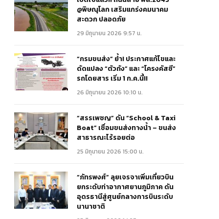
@พิษณุโลก เสริมแกร่งคมนาคม
สะดวก ปลอดภัย
29 มิถุนายน 2026 9:57 น.
“กรมขนส่ง” ย้ำ! ประกาศแก้ไขและ
ดัดแปลง “ตัวถัง” และ “โครงคัสซี”
รถโดยสาร เริ่ม 1 ก.ค.นี้!!
26 มิถุนายน 2026 10:10 น.
“สรรเพชญ” ดัน “School & Taxi
Boat” เชื่อมขนส่งทางน้ำ – ขนส่ง
สาธารณะไร้รอยต่อ
25 มิถุนายน 2026 15:00 น.
“ภัทรพงศ์” ลุยเจรจาเพิ่มเที่ยวบิน
ยกระดับท่าอากาศยานภูมิภาค ดัน
อุดรธานีสู่ศูนย์กลางการบินระดับ
นานาชาติ