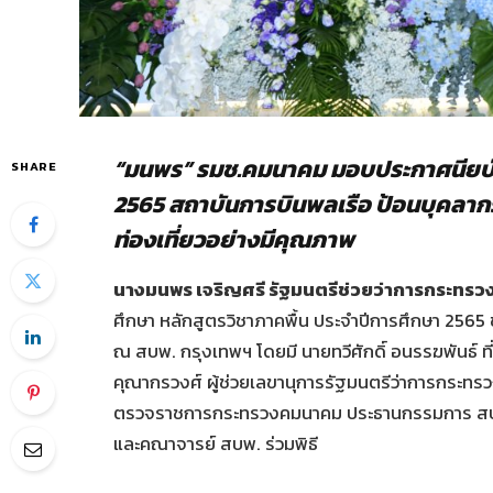
“
มนพร
”
รมช.คมนาคม มอบประกาศนียบัต
SHARE
2565 สถาบันการบินพลเรือ ป้อนบุคลากร
ท่องเที่ยวอย่างมีคุณภาพ
นางมนพร เจริญศรี รัฐมนตรีช่วยว่าการกระทร
ศึกษา หลักสูตรวิชาภาคพื้น ประจำปีการศึกษา 2565 
ณ สบพ. กรุงเทพฯ โดยมี นายทวีศักดิ์ อนรรฆพันธ์ 
คุณากรวงศ์ ผู้ช่วยเลขานุการรัฐมนตรีว่าการกระทรวง
ตรวจราชการกระทรวงคมนาคม ประธานกรรมการ สบพ. น
และคณาจารย์ สบพ. ร่วมพิธี