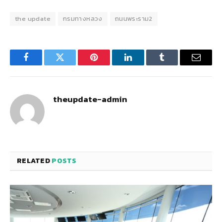
the update
กรมทางหลวง
ถนนพระราม2
Facebook
Twitter
Pinterest
LinkedIn
Tumblr
Email
theupdate-admin
RELATED
POSTS