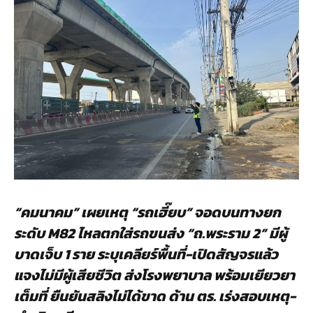
“คมนาคม” เผยเหตุ “รถเฮี๊ยบ” จอดบนทางยก
ระดับ
M
82 ไหลตกใส่รถขนส่ง “ถ.พระราม 2” มีผู้
บาดเจ็บ 1 ราย ระบุเคลียร์พื้นที่-เปิดสัญจรแล้ว
แจงไม่มีผู้เสียชีวิต ส่งโรงพยาบาล พร้อมเยียวยา
เต็มที่ ยืนยันสลิงไม่ได้ขาด ด้าน ตร. เร่งสอบเหตุ-