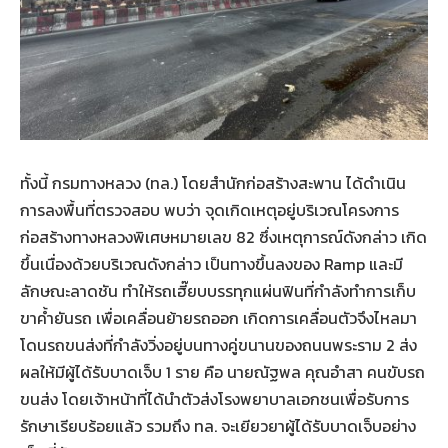
ทั้งนี้ กรมทางหลวง (ทล.) โดยสำนักก่อสร้างสะพาน ได้ดำเนิน
การลงพื้นที่ตรวจสอบ พบว่า จุดเกิดเหตุอยู่บริเวณโครงการ
ก่อสร้างทางหลวงพิเศษหมายเลข 82 ซึ่งเหตุการณ์ดังกล่าว เกิด
ขึ้นเนื่องด้วยบริเวณดังกล่าว เป็นทางขึ้นลงของ Ramp และมี
ลักษณะลาดชัน ทำให้รถเฮี๊ยบบรรทุกแผ่นฟินที่กำลังทำการเก็บ
ขาค้ำยันรถ เพื่อเคลื่อนย้ายรถออก เกิดการเคลื่อนตัวจึงไหลมา
โดนรถขนส่งที่กำลังวิ่งอยู่บนทางคู่ขนานของถนนพระราม 2 ส่ง
ผลให้มีผู้ได้รับบาดเจ็บ 1 ราย คือ นายณัฐพล คุณอำสา คนขับรถ
ขนส่ง โดยเจ้าหน้าที่ได้นำตัวส่งโรงพยาบาลเอกชนเพื่อรับการ
รักษาเรียบร้อยแล้ว รวมถึง ทล. จะเยียวยาผู้ได้รับบาดเจ็บอย่าง