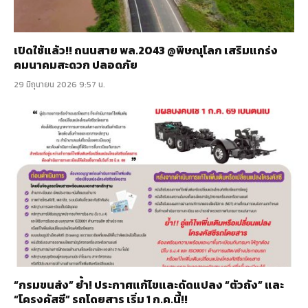
เปิดใช้แล้ว!! ถนนสาย พล.2043 @พิษณุโลก เสริมแกร่ง
คมนาคมสะดวก ปลอดภัย
29 มิถุนายน 2026 9:57 น.
“กรมขนส่ง” ย้ำ! ประกาศแก้ไขและดัดแปลง “ตัวถัง” และ
“โครงคัสซี” รถโดยสาร เริ่ม 1 ก.ค.นี้!!