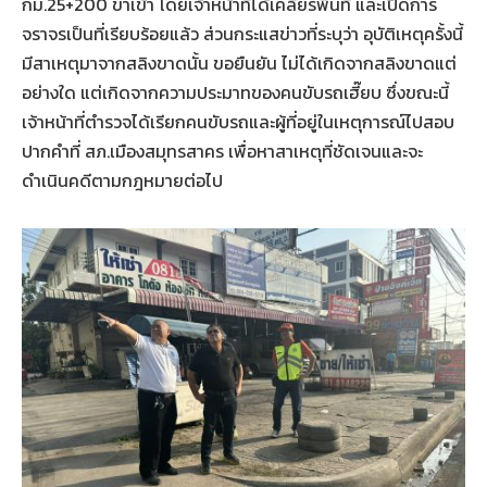
กม.25+200 ขาเข้า โดยเจ้าหน้าที่ได้เคลียร์พื้นที่ และเปิดการ
จราจรเป็นที่เรียบร้อยแล้ว ส่วนกระแสข่าวที่ระบุว่า อุบัติเหตุครั้งนี้
มีสาเหตุมาจากสลิงขาดนั้น ขอยืนยัน ไม่ได้เกิดจากสลิงขาดแต่
อย่างใด แต่เกิดจากความประมาทของคนขับรถเฮี๊ยบ ซึ่งขณะนี้
เจ้าหน้าที่ตำรวจได้เรียกคนขับรถและผู้ที่อยู่ในเหตุการณ์ไปสอบ
ปากคำที่ สภ.เมืองสมุทรสาคร เพื่อหาสาเหตุที่ชัดเจนและจะ
ดำเนินคดีตามกฎหมายต่อไป