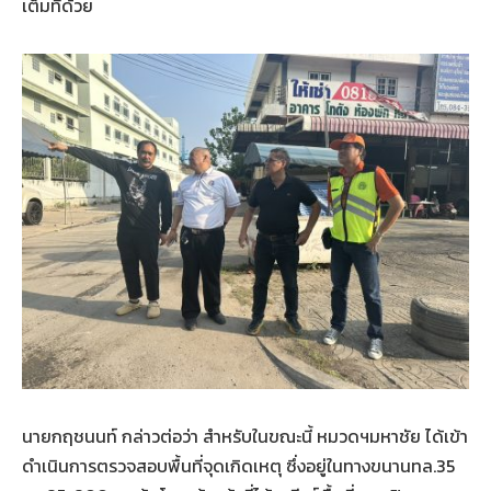
เต็มที่ด้วย
นายกฤชนนท์ กล่าวต่อว่า สำหรับในขณะนี้ หมวดฯมหาชัย ได้เข้า
ดำเนินการตรวจสอบพื้นที่จุดเกิดเหตุ ซึ่งอยู่ในทางขนานทล.35