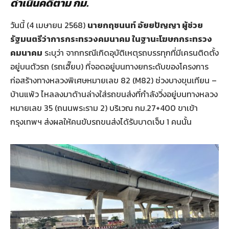
ดำเนินคดีตาม กม.
วันนี้ (4 เมษายน 2568)
นายกฤชนนท์ อัยยปัญญา ผู้ช่วย
รัฐมนตรีว่าการกระทรวงคมนาคม ในฐานะโฆษกกระทรวง
คมนาคม
ระบุว่า จากกรณีเกิดอุบัติเหตุรถบรรทุกที่มีเครนติดตั้ง
อยู่บนตัวรถ (รถเฮี๊ยบ) ที่จอดอยู่บนทางยกระดับของโครงการ
ก่อสร้างทางหลวงพิเศษหมายเลข 82 (M82) ช่วงบางขุนเทียน –
บ้านแพ้ว ไหลลงมาด้านล่างใส่รถขนส่งที่กำลังวิ่งอยู่บนทางหลวง
หมายเลข 35 (ถนนพระราม 2) บริเวณ กม.27+400 ขาเข้า
กรุงเทพฯ ส่งผลให้คนขับรถขนส่งได้รับบาดเจ็บ 1 คนนั้น