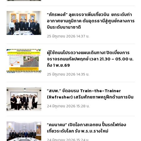
“ภัทรพงศ์” ลุยเจรจาเพิ่มเที่ยวบิน ยกระดับท่า
อากาศยานภูมิภาค ดันอุดรธานีสู่ศูนย์กลางการ
บินระดับนานาชาติ
25 มิถุนายน 2026 14:37 น.
ผู้ใช้ถนนโปรดวางแผนเดินทาง! ปิดเบี่ยงการ
จราจรถนนกัลปพฤกษ์ เวลา 21.30 – 05.00 น.
ถึง 1 พ.ย.69
25 มิถุนายน 2026 14:35 น.
“สบพ.” จัดอบรม Train-the-Trainer
(Refresher) เสริมศักยภาพครูฝึกด้านการบิน
24 มิถุนายน 2026 15:28 น.
“คมนาคม” เปิดโอกาสเอกชน ปั้นรถไฟท่อง
เที่ยวระดับโลก รับ พ.ร.บ.รางใหม่
24 มิถุนายน 2026 15:24 น.