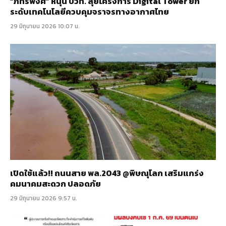
“ภัทรพงศ์” หนุน บวท. ลุยโครงการ Digital Tower ยก
ระดับเทคโนโลยีควบคุมจราจรทางอากาศไทย
29 มิถุนายน 2026 10:07 น.
เปิดใช้แล้ว!! ถนนสาย พล.2043 @พิษณุโลก เสริมแกร่ง
คมนาคมสะดวก ปลอดภัย
29 มิถุนายน 2026 9:57 น.