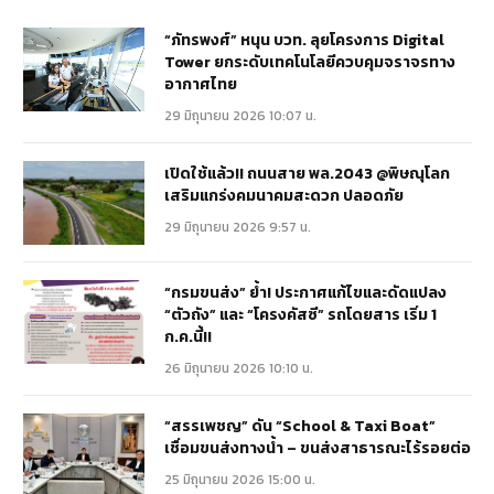
“ภัทรพงศ์” หนุน บวท. ลุยโครงการ Digital
Tower ยกระดับเทคโนโลยีควบคุมจราจรทาง
อากาศไทย
29 มิถุนายน 2026 10:07 น.
เปิดใช้แล้ว!! ถนนสาย พล.2043 @พิษณุโลก
เสริมแกร่งคมนาคมสะดวก ปลอดภัย
29 มิถุนายน 2026 9:57 น.
“กรมขนส่ง” ย้ำ! ประกาศแก้ไขและดัดแปลง
“ตัวถัง” และ “โครงคัสซี” รถโดยสาร เริ่ม 1
ก.ค.นี้!!
26 มิถุนายน 2026 10:10 น.
“สรรเพชญ” ดัน “School & Taxi Boat”
เชื่อมขนส่งทางน้ำ – ขนส่งสาธารณะไร้รอยต่อ
25 มิถุนายน 2026 15:00 น.