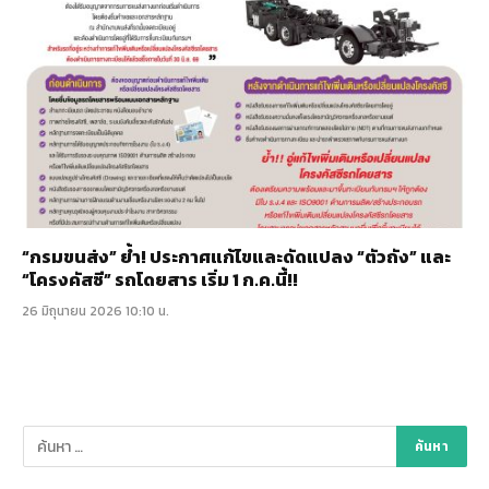
“กรมขนส่ง” ย้ำ! ประกาศแก้ไขและดัดแปลง “ตัวถัง” และ
“โครงคัสซี” รถโดยสาร เริ่ม 1 ก.ค.นี้!!
26 มิถุนายน 2026 10:10 น.