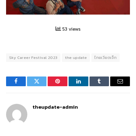
53 views
Sky Career Festival 2023
the update
ไทยเวียตเจ็ท
Facebook
Twitter
Pinterest
LinkedIn
Tumblr
Email
theupdate-admin