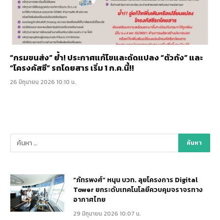
“กรมขนส่ง” ย้ำ! ประกาศแก้ไขและดัดแปลง “ตัวถัง” และ
“โครงคัสซี” รถโดยสาร เริ่ม 1 ก.ค.นี้!!
26 มิถุนายน 2026 10:10 น.
“ภัทรพงศ์” หนุน บวท. ลุยโครงการ Digital
Tower ยกระดับเทคโนโลยีควบคุมจราจรทาง
อากาศไทย
29 มิถุนายน 2026 10:07 น.