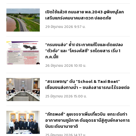
เปิดใช้แล้ว!! ถนนสาย พล.2043 @พิษณุโลก
เสริมแกร่งคมนาคมสะดวก ปลอดภัย
29 มิถุนายน 2026 9:57 น.
“กรมขนส่ง” ย้ำ! ประกาศแก้ไขและดัดแปลง
“ตัวถัง” และ “โครงคัสซี” รถโดยสาร เริ่ม 1
ก.ค.นี้!!
26 มิถุนายน 2026 10:10 น.
“สรรเพชญ” ดัน “School & Taxi Boat”
เชื่อมขนส่งทางน้ำ – ขนส่งสาธารณะไร้รอยต่อ
25 มิถุนายน 2026 15:00 น.
“ภัทรพงศ์” ลุยเจรจาเพิ่มเที่ยวบิน ยกระดับท่า
อากาศยานภูมิภาค ดันอุดรธานีสู่ศูนย์กลางการ
บินระดับนานาชาติ
25 มิถุนายน 2026 14:37 น.