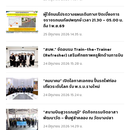
ผู้ใช้ถนนโปรดวางแผนเดินทาง! ปิดเบี่ยงการ
จราจรถนนกัลปพฤกษ์ เวลา 21.30 – 05.00 น.
ถึง 1 พ.ย.69
25 มิถุนายน 2026 14:35 น.
“สบพ.” จัดอบรม Train-the-Trainer
(Refresher) เสริมศักยภาพครูฝึกด้านการบิน
24 มิถุนายน 2026 15:28 น.
“คมนาคม” เปิดโอกาสเอกชน ปั้นรถไฟท่อง
เที่ยวระดับโลก รับ พ.ร.บ.รางใหม่
24 มิถุนายน 2026 15:24 น.
“สนามบินสุวรรณภูมิ” จัดกิจกรรมจิตอาสา
พัฒนาวัด – ฟื้นฟูลำคลอง ณ วัดบางปลา
24 มิถุนายน 2026 14:29 น.