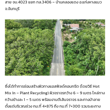
สาย จบ.4023 แยก ทล.3406 – บ้านคลองแดง อ.แก่งหางแมว
จ.จันทบุรี
ซึ่งได้ทำการซ่อมสร้างผิวทางแอสฟัลต์คอนกรีต (โดยวิธี Hot
Mix In – Plant Recycling) ผิวจราจรกว้าง 6 – 9 เมตร ไหล่ทาง
กว้างข้างละ 1 – 5 เมตร พร้อมงานตีเส้นจราจร และทางม้าลาย
ตั้งแต่บริเวณช่วง กม.ที่ 4+875 ถึง กม.ที่ 7+300 รวมระยะทาง