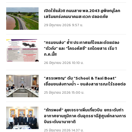
เปิดใช้แล้ว!! ถนนสาย พล.2043 @พิษณุโลก
เสริมแกร่งคมนาคมสะดวก ปลอดภัย
29 มิถุนายน 2026 9:57 น.
“กรมขนส่ง” ย้ำ! ประกาศแก้ไขและดัดแปลง
“ตัวถัง” และ “โครงคัสซี” รถโดยสาร เริ่ม 1
ก.ค.นี้!!
26 มิถุนายน 2026 10:10 น.
“สรรเพชญ” ดัน “School & Taxi Boat”
เชื่อมขนส่งทางน้ำ – ขนส่งสาธารณะไร้รอยต่อ
25 มิถุนายน 2026 15:00 น.
“ภัทรพงศ์” ลุยเจรจาเพิ่มเที่ยวบิน ยกระดับท่า
อากาศยานภูมิภาค ดันอุดรธานีสู่ศูนย์กลางการ
บินระดับนานาชาติ
25 มิถุนายน 2026 14:37 น.