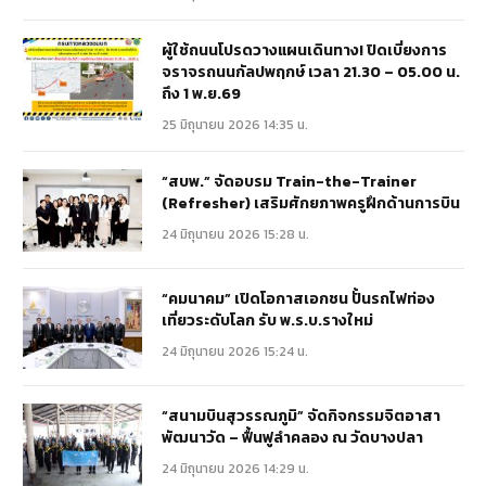
ผู้ใช้ถนนโปรดวางแผนเดินทาง! ปิดเบี่ยงการ
จราจรถนนกัลปพฤกษ์ เวลา 21.30 – 05.00 น.
ถึง 1 พ.ย.69
25 มิถุนายน 2026 14:35 น.
“สบพ.” จัดอบรม Train-the-Trainer
(Refresher) เสริมศักยภาพครูฝึกด้านการบิน
24 มิถุนายน 2026 15:28 น.
“คมนาคม” เปิดโอกาสเอกชน ปั้นรถไฟท่อง
เที่ยวระดับโลก รับ พ.ร.บ.รางใหม่
24 มิถุนายน 2026 15:24 น.
“สนามบินสุวรรณภูมิ” จัดกิจกรรมจิตอาสา
พัฒนาวัด – ฟื้นฟูลำคลอง ณ วัดบางปลา
24 มิถุนายน 2026 14:29 น.