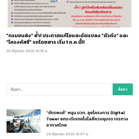
“กรมขนส่ง” ย้ำ! ประกาศแก้ไขและดัดแปลง “ตัวถัง” และ
“โครงคัสซี” รถโดยสาร เริ่ม 1 ก.ค.นี้!!
26 มิถุนายน 2026 10:10 น.
“ภัทรพงศ์” หนุน บวท. ลุยโครงการ Digital
Tower ยกระดับเทคโนโลยีควบคุมจราจรทาง
อากาศไทย
29 มิถุนายน 2026 10:07 น.