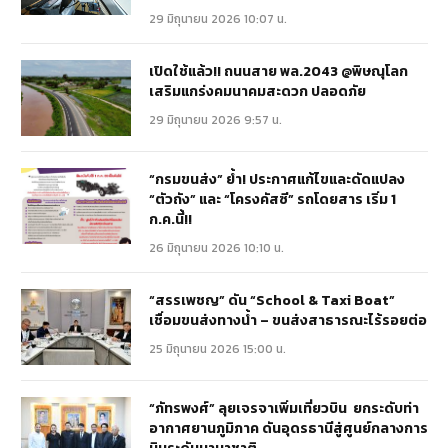
29 มิถุนายน 2026 10:07 น.
เปิดใช้แล้ว!! ถนนสาย พล.2043 @พิษณุโลก
เสริมแกร่งคมนาคมสะดวก ปลอดภัย
29 มิถุนายน 2026 9:57 น.
“กรมขนส่ง” ย้ำ! ประกาศแก้ไขและดัดแปลง
“ตัวถัง” และ “โครงคัสซี” รถโดยสาร เริ่ม 1
ก.ค.นี้!!
26 มิถุนายน 2026 10:10 น.
“สรรเพชญ” ดัน “School & Taxi Boat”
เชื่อมขนส่งทางน้ำ – ขนส่งสาธารณะไร้รอยต่อ
25 มิถุนายน 2026 15:00 น.
“ภัทรพงศ์” ลุยเจรจาเพิ่มเที่ยวบิน ยกระดับท่า
อากาศยานภูมิภาค ดันอุดรธานีสู่ศูนย์กลางการ