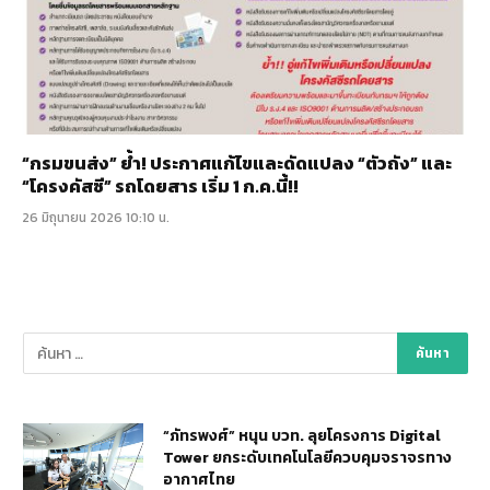
“กรมขนส่ง” ย้ำ! ประกาศแก้ไขและดัดแปลง “ตัวถัง” และ
“โครงคัสซี” รถโดยสาร เริ่ม 1 ก.ค.นี้!!
26 มิถุนายน 2026 10:10 น.
“ภัทรพงศ์” หนุน บวท. ลุยโครงการ Digital
Tower ยกระดับเทคโนโลยีควบคุมจราจรทาง
อากาศไทย