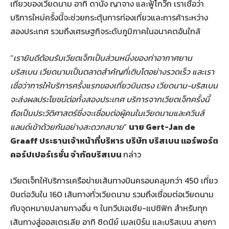
เที่ยวของเวียดนาม อาทิ ดานัง ญาจาง และฟู้โกว๊ก เราเชื่อว่า
บริการใหม่ครั้งนี้จะช่วยกระตุ้นการท่องเที่ยวและการค้าระหว่าง
สองประเทศ รวมถึงเศรษฐกิจระดับภูมิภาคในอนาคตอันใกล้
“
เรายินดีต้อนรับเวียตเจ็ทเป็นส่วนหนึ่งของท่าอากาศยาน
บริสเบน เวียดนามเป็นตลาดสำคัญที่เติบโตอย่างรวดเร็ว และเรา
เชื่อว่าการให้บริการครั้งแรกของเที่ยวบินตรง เวียดนาม-บริสเบน
จะส่งผลประโยชน์ต่อทั้งสองประเทศ บริการจากเวียตเจ็ทครั้งนี้
ถือเป็นประวัติศาสตร์ซึ่งจะเชื่อมต่อผู้คนในเวียดนามและควีนส์
แลนด์เข้าด้วยกันอย่างสะดวกสบาย
”
นาย Gert-Jan de
Graaff ประธานเจ้าหน้าที่บริหาร บริษัท บริสเบน แอร์พอร์ต
คอร์ปเปอร์เรชั่น จำกัดบริสเบน
กล่าว
เวียตเจ็ทให้บริการเครือข่ายเส้นทางบินครอบคลุมกว่า 450 เที่ยว
บินต่อวันใน 160 เส้นทางทั่วเวียดนาม รวมถึงเชื่อมต่อเวียดนาม
กับจุดหมายปลายทางอื่น ๆ ในทวีปเอเชีย-แปซิฟิก สำหรับทุก
เส้นทางสู่ออสเตรเลีย อาทิ ซิดนีย์ เมลเบิร์น และบริสเบน สายกา