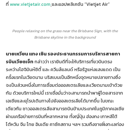
ที่
www.vietjetair.com
และแอปพลิเคชัน “Vietjet Air”
People relaxing on the grass near the Brisbane Sign, with the
Brisbane skyline in the background
นายเหวียน แทง เซิน รองประธานกรรมการบริหารสายกา
รบินเวียตเจ็ท
กล่าวว่า เรายินดีที่จะให้บริการเที่ยวบินตรง
ระหว่างโฮจิมินห์ซิตี้ และ ควีนส์แลนด์ หรือรัฐแห่งแสงแดด เป็น
ครั้งแรกในเวียดนาม บริสเบนเป็นอีกหนึ่งจุดหมายปลายทางซึ่ง
จะเป็นส่วนหนึ่งในการเชื่อมต่อออสเตรเลียและเวียดนามเข้าด้วย
กัน ด้วยบริการใหม่นี้ เราเชื่อมั่นว่าจะสามารถนำพาผู้โดยสารจาก
เอเชียและยุโรปเดินทางไปยังออสเตรเลียได้มากขึ้น ในขณะ
เดียวกัน ชาวออสเตรเลียสามารถบินข้ามประเทศในภูมิภาคเอเชีย
ผ่านเครือข่ายการบินที่หลากหลาย ทั้งญี่ปุ่น ฮ่องกง เกาหลีใต้
ไต้หวัน จีน ไทย อินเดีย คาซัคสถาน ฯลฯ รวมถึงชายฝั่งทะเลท่อง