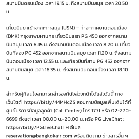
สนามบินดอนเมือง เวลา 19.15 น. ถึงสนามบินสมุย เวลา 20.50
น.
เที่ยวบินขาเข้าจากเกาะสมุย (USM) – ท่าอากาศยานดอนเมือง
(DMK) กรุงเทพมหานคร เที่ยวบินแรก PG 450 ออกจากสนาม
บินสมุย เวลา 6.45 น. ถึงสนามบินดอนเมือง เวลา 8.20 น. เที่ยว
บินที่สอง PG 452 ออกจากสนามบินสมุย เวลา 11.20 น. ถึงสนาม
บินดอนเมือง เวลา 12.55 น. และเที่ยวบินที่สาม PG 452 ออกจาก
สนามบินสมุย เวลา 16.35 น. ถึงสนามบินดอนเมือง เวลา 18.10
น.
สำหรับผู้ที่สนใจสามารถสำรองที่นั่งล่วงหน้าได้แล้ววันนี้ ทาง
เว็บไซต์ https://bit.ly/44MHcZS สอบถามข้อมูลเพิ่มเติมได้ที่
ศูนย์บริการข้อมูลลูกค้า (Call Center) โทร 1771 หรือ 02-270-
6699 ตั้งแต่ เวลา 08.00 น.-20.00 น. หรือ PG LiveChat :
https://bit.ly/PGLiveChatTH อีเมล
reservation@bangkokair.com พร้อมติดตาม ข่าวสารอื่น ๆ