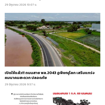
29 มิถุนายน 2026 10:07 น.
เปิดใช้แล้ว!! ถนนสาย พล.2043 @พิษณุโลก เสริมแกร่ง
คมนาคมสะดวก ปลอดภัย
29 มิถุนายน 2026 9:57 น.