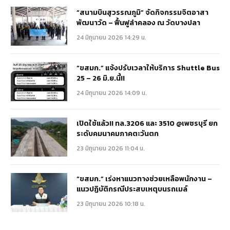
“สนามบินสุวรรณภูมิ” จัดกิจกรรมจิตอาสา
พัฒนาวัด – ฟื้นฟูลำคลอง ณ วัดบางปลา
24 มิถุนายน 2026 14:29 น.
“ขสมก.” แจ้งปรับเวลาให้บริการ Shuttle Bus
25 – 26 มิ.ย.นี้!!
24 มิถุนายน 2026 14:09 น.
เปิดใช้แล้ว!! ทล.3206 และ 3510 @เพชรบุรี ยก
ระดับคมนาคมภาคตะวันตก
23 มิถุนายน 2026 11:04 น.
“ขสมก.” เร่งหาแนวทางช่วยเหลือพนักงาน –
แนวปฏิบัติกรณีประสบเหตุบนรถเมล์
23 มิถุนายน 2026 10:18 น.