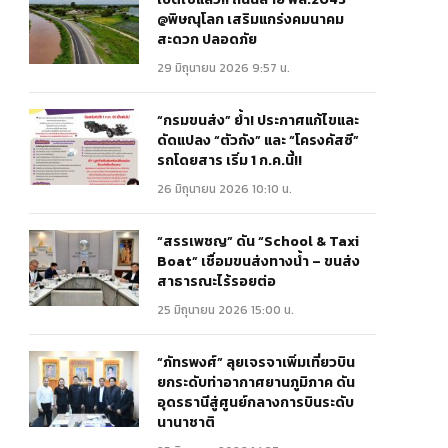
@พิษณุโลก เสริมแกร่งคมนาคม
สะดวก ปลอดภัย
29 มิถุนายน 2026 9:57 น.
“กรมขนส่ง” ย้ำ! ประกาศแก้ไขและ
ดัดแปลง “ตัวถัง” และ “โครงคัสซี”
รถโดยสาร เริ่ม 1 ก.ค.นี้!!
26 มิถุนายน 2026 10:10 น.
“สรรเพชญ” ดัน “School & Taxi
Boat” เชื่อมขนส่งทางน้ำ – ขนส่ง
สาธารณะไร้รอยต่อ
25 มิถุนายน 2026 15:00 น.
“ภัทรพงศ์” ลุยเจรจาเพิ่มเที่ยวบิน
ยกระดับท่าอากาศยานภูมิภาค ดัน
อุดรธานีสู่ศูนย์กลางการบินระดับ
นานาชาติ