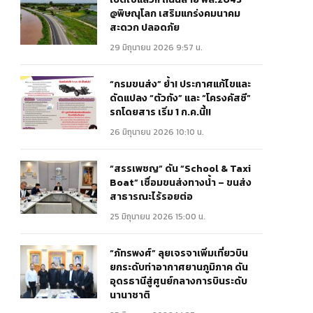
@พิษณุโลก เสริมแกร่งคมนาคม
สะดวก ปลอดภัย
29 มิถุนายน 2026 9:57 น.
“กรมขนส่ง” ย้ำ! ประกาศแก้ไขและ
ดัดแปลง “ตัวถัง” และ “โครงคัสซี”
รถโดยสาร เริ่ม 1 ก.ค.นี้!!
26 มิถุนายน 2026 10:10 น.
“สรรเพชญ” ดัน “School & Taxi
Boat” เชื่อมขนส่งทางน้ำ – ขนส่ง
สาธารณะไร้รอยต่อ
25 มิถุนายน 2026 15:00 น.
“ภัทรพงศ์” ลุยเจรจาเพิ่มเที่ยวบิน
ยกระดับท่าอากาศยานภูมิภาค ดัน
อุดรธานีสู่ศูนย์กลางการบินระดับ
นานาชาติ