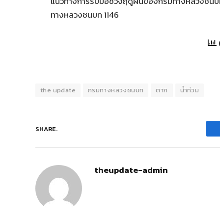
แนวทางการรับมือช่วงฤดูฝนของกรมทางหลวงชนบท โ
ทางหลวงชนบท 1146
the update
กรมทางหลวงชนบท
ตาก
น้ำท่วม
SHARE.
theupdate-admin