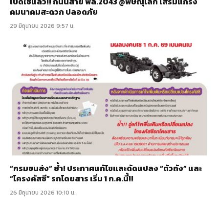
เปิดใช้แล้ว!! ถนนสาย พล.2043 @พิษณุโลก เสริมแกร่ง
คมนาคมสะดวก ปลอดภัย
29 มิถุนายน 2026 9:57 น.
“กรมขนส่ง” ย้ำ! ประกาศแก้ไขและดัดแปลง “ตัวถัง” และ
“โครงคัสซี” รถโดยสาร เริ่ม 1 ก.ค.นี้!!
26 มิถุนายน 2026 10:10 น.