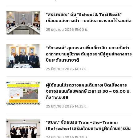
“สรรเพชญ” ดัน “School & Taxi Boat”
เชื่อมขนส่งทางน้ำ – ขนส่งสาธารณะไร้รอยต่อ
25 มิถุนายน 2026 15:00 น.
“ภัทรพงศ์” ลุยเจรจาเพิ่มเที่ยวบิน ยกระดับท่า
อากาศยานภูมิภาค ดันอุดรธานีสู่ศูนย์กลางการ
บินระดับนานาชาติ
25 มิถุนายน 2026 14:37 น.
ผู้ใช้ถนนโปรดวางแผนเดินทาง! ปิดเบี่ยงการ
จราจรถนนกัลปพฤกษ์ เวลา 21.30 – 05.00 น.
ถึง 1 พ.ย.69
25 มิถุนายน 2026 14:35 น.
“สบพ.” จัดอบรม Train-the-Trainer
(Refresher) เสริมศักยภาพครูฝึกด้านการบิน
24 มิถุนายน 2026 15:28 น.