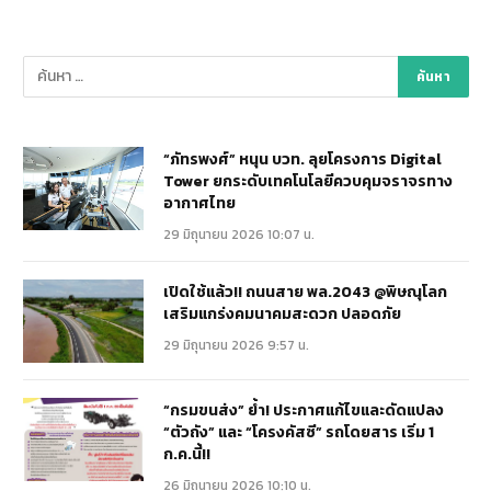
“ภัทรพงศ์” หนุน บวท. ลุยโครงการ Digital
Tower ยกระดับเทคโนโลยีควบคุมจราจรทาง
อากาศไทย
29 มิถุนายน 2026 10:07 น.
เปิดใช้แล้ว!! ถนนสาย พล.2043 @พิษณุโลก
เสริมแกร่งคมนาคมสะดวก ปลอดภัย
29 มิถุนายน 2026 9:57 น.
“กรมขนส่ง” ย้ำ! ประกาศแก้ไขและดัดแปลง
“ตัวถัง” และ “โครงคัสซี” รถโดยสาร เริ่ม 1
ก.ค.นี้!!
26 มิถุนายน 2026 10:10 น.