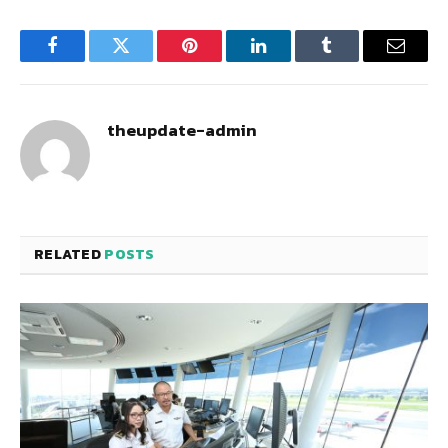
Facebook
Twitter
Pinterest
LinkedIn
Tumblr
Email
theupdate-admin
RELATED
POSTS