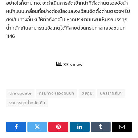
อย่างไรก็ตาม ทช. จะดำเนินการจัดเจ้าหน้าที่ตั้งด่านตรวจชั่งน้ำ
หนักแบบเคลื่อนที่อย่างต่อเนื่องและจะเวียนจัดตั้งด่านตรวจฯ ไป
ยังเส้นทางอื่น ๆ ให้ทั่วถึงต่อไป หากประชาชนพบเห็นรถบรรทุก
น้ำหนักเกินสามารถแจ้งเหตุได้ที่สายด่วนกรมทางหลวงชนบท
1146
33 views
the update
กรมทางหลวงชนบท
ชัยภูมิ
นครราชสีมา
รถบรรทุกน้ำหนักเกิน
Facebook
Twitter
Pinterest
LinkedIn
Tumblr
Email