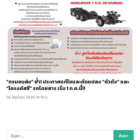
“กรมขนส่ง” ย้ำ! ประกาศแก้ไขและดัดแปลง “ตัวถัง” และ
“โครงคัสซี” รถโดยสาร เริ่ม 1 ก.ค.นี้!!
26 มิถุนายน 2026 10:10 น.