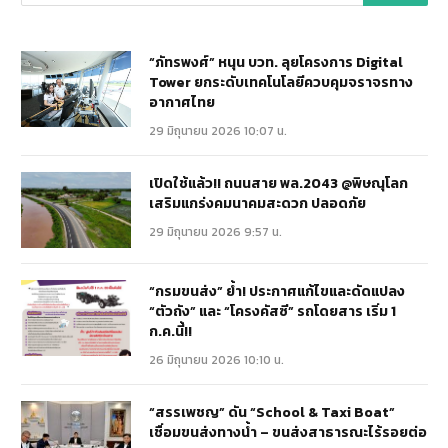
“ภัทรพงศ์” หนุน บวท. ลุยโครงการ Digital
Tower ยกระดับเทคโนโลยีควบคุมจราจรทาง
อากาศไทย
29 มิถุนายน 2026 10:07 น.
เปิดใช้แล้ว!! ถนนสาย พล.2043 @พิษณุโลก
เสริมแกร่งคมนาคมสะดวก ปลอดภัย
29 มิถุนายน 2026 9:57 น.
“กรมขนส่ง” ย้ำ! ประกาศแก้ไขและดัดแปลง
“ตัวถัง” และ “โครงคัสซี” รถโดยสาร เริ่ม 1
ก.ค.นี้!!
26 มิถุนายน 2026 10:10 น.
“สรรเพชญ” ดัน “School & Taxi Boat”
เชื่อมขนส่งทางน้ำ – ขนส่งสาธารณะไร้รอยต่อ