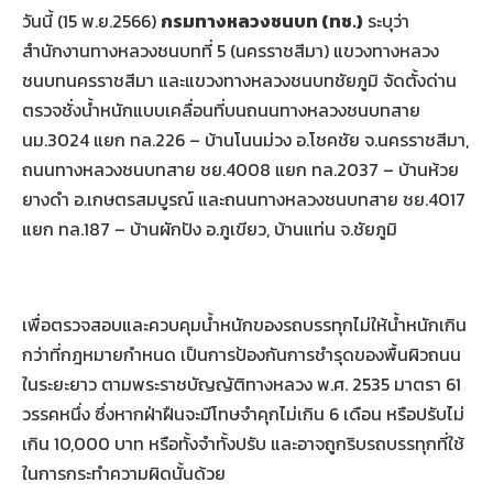
วันนี้ (15 พ.ย.2566)
กรมทางหลวงชนบท (ทช.)
ระบุว่า
สำนักงานทางหลวงชนบทที่ 5 (นครราชสีมา) แขวงทางหลวง
ชนบทนครราชสีมา และแขวงทางหลวงชนบทชัยภูมิ จัดตั้งด่าน
ตรวจชั่งน้ำหนักแบบเคลื่อนที่บนถนนทางหลวงชนบทสาย
นม.3024 แยก ทล.226 – บ้านโนนม่วง อ.โชคชัย จ.นครราชสีมา,
ถนนทางหลวงชนบทสาย ชย.4008 แยก ทล.2037 – บ้านห้วย
ยางดำ อ.เกษตรสมบูรณ์ และถนนทางหลวงชนบทสาย ชย.4017
แยก ทล.187 – บ้านผักปัง อ.ภูเขียว, บ้านแท่น จ.ชัยภูมิ
เพื่อตรวจสอบและควบคุมน้ำหนักของรถบรรทุกไม่ให้น้ำหนักเกิน
กว่าที่กฎหมายกำหนด เป็นการป้องกันการชำรุดของพื้นผิวถนน
ในระยะยาว ตามพระราชบัญญัติทางหลวง พ.ศ. 2535 มาตรา 61
วรรคหนึ่ง ซึ่งหากฝ่าฝืนจะมีโทษจำคุกไม่เกิน 6 เดือน หรือปรับไม่
เกิน 10,000 บาท หรือทั้งจำทั้งปรับ และอาจถูกริบรถบรรทุกที่ใช้
ในการกระทำความผิดนั้นด้วย