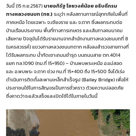
วันนี้ (15 ก.ย.2567)
นายอภิรัฐ ไชยวงศ์น้อย อธิบดีกรม
ทางหลวงชนบท
(ทช.)
ระบุว่า หลังสถานการณ์อุทกภัยในพื้นที่
ภาคเหนือ โดยเฉพาะ จ.เชียงราย และ จ.ตาก ซึ่งผลกระทบต่อ
บ้านเรือนประชาชน พื้นที่ทางการเกษตร และเส้นทางคมนาคม
เสียหาย ปัจจุบันได้รับรายงานจากสำนักงานทางหลวงชนบทที่ 8
(นครสวรรค์) แขวงทางหลวงชนบทตาก หลังลงสำรวจสายทางที่
ได้รับผลกระทบ น้ำกัดเซาะถนนชำรุด บนถนนสาย ตก.4014
แยก ทล.1090 (กม.ที่ 15+950) – บ้านพบพระเหนือ อ.แม่สอด
และ อ.พบพระ จ.ตาก ช่วง กม.ที่ 15+400 ถึง 15+500 จึงได้เร่ง
ดำเนินการติดตั้งสะพานเหล็กสำเร็จรูป (Bailey Bridge) เพื่อให้
ประชาชนใช้ในการสัญจรเป็นการชั่วคราว ด้วยความปลอดภัย
ซึ่งคาดว่าจะแล้วเสร็จและเปิดใช้ได้ในภายในวันนี้