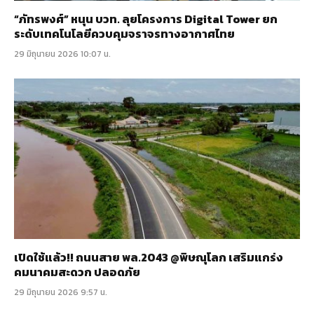
“ภัทรพงศ์” หนุน บวท. ลุยโครงการ Digital Tower ยก
ระดับเทคโนโลยีควบคุมจราจรทางอากาศไทย
29 มิถุนายน 2026 10:07 น.
เปิดใช้แล้ว!! ถนนสาย พล.2043 @พิษณุโลก เสริมแกร่ง
คมนาคมสะดวก ปลอดภัย
29 มิถุนายน 2026 9:57 น.