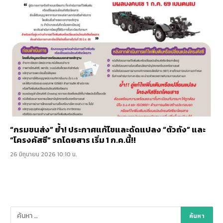
“กรมขนส่ง” ย้ำ! ประกาศแก้ไขและดัดแปลง “ตัวถัง” และ
“โครงคัสซี” รถโดยสาร เริ่ม 1 ก.ค.นี้!!
26 มิถุนายน 2026 10:10 น.