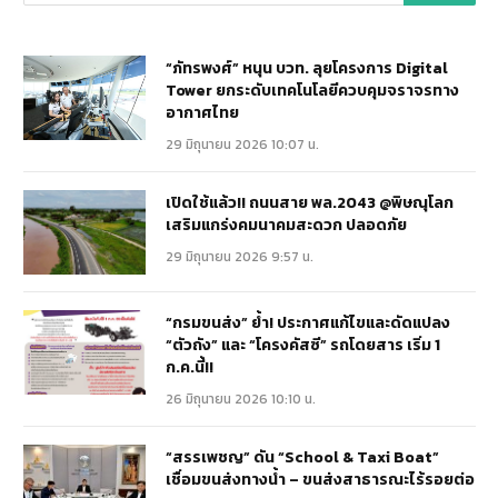
“ภัทรพงศ์” หนุน บวท. ลุยโครงการ Digital
Tower ยกระดับเทคโนโลยีควบคุมจราจรทาง
อากาศไทย
29 มิถุนายน 2026 10:07 น.
เปิดใช้แล้ว!! ถนนสาย พล.2043 @พิษณุโลก
เสริมแกร่งคมนาคมสะดวก ปลอดภัย
29 มิถุนายน 2026 9:57 น.
“กรมขนส่ง” ย้ำ! ประกาศแก้ไขและดัดแปลง
“ตัวถัง” และ “โครงคัสซี” รถโดยสาร เริ่ม 1
ก.ค.นี้!!
26 มิถุนายน 2026 10:10 น.
“สรรเพชญ” ดัน “School & Taxi Boat”
เชื่อมขนส่งทางน้ำ – ขนส่งสาธารณะไร้รอยต่อ