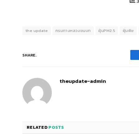
3
the update
กรมทางหลวงชนบท
ฝุ่นPM2.5
ฝุ่นพิษ
SHARE.
theupdate-admin
RELATED
POSTS