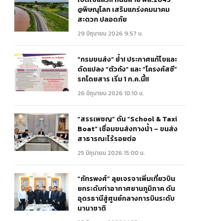
@พิษณุโลก เสริมแกร่งคมนาคม
สะดวก ปลอดภัย
29 มิถุนายน 2026 9:57 น.
“กรมขนส่ง” ย้ำ! ประกาศแก้ไขและ
ดัดแปลง “ตัวถัง” และ “โครงคัสซี”
รถโดยสาร เริ่ม 1 ก.ค.นี้!!
26 มิถุนายน 2026 10:10 น.
“สรรเพชญ” ดัน “School & Taxi
Boat” เชื่อมขนส่งทางน้ำ – ขนส่ง
สาธารณะไร้รอยต่อ
25 มิถุนายน 2026 15:00 น.
“ภัทรพงศ์” ลุยเจรจาเพิ่มเที่ยวบิน
ยกระดับท่าอากาศยานภูมิภาค ดัน
อุดรธานีสู่ศูนย์กลางการบินระดับ
นานาชาติ