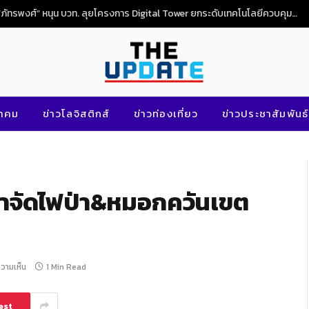
“ภัทรพงศ์” หนุน บวท. ลุยโครงการ Digital Tower ยกระดับเทคโนโลยีควบคุมจราจรทางอากาศไทย
นาคม
ข่าวโลจิสติกส์
ข่าวท่องเที่ยว
ข่าวประชาสัมพันธ์
ำจัดไฟป่า&หมอกควันเขต
ความเห็น
1 Min Read
est