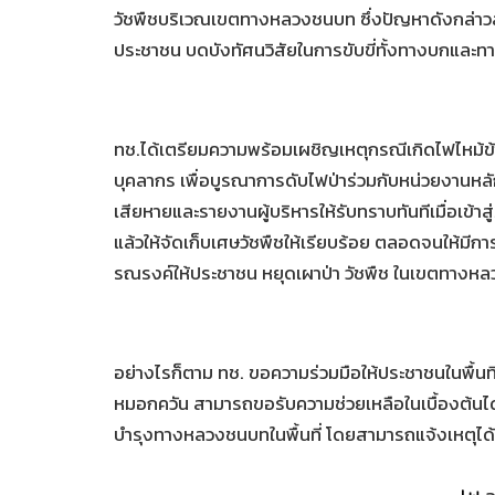
วัชพืชบริเวณเขตทางหลวงชนบท ซึ่งปัญหาดังกล่า
ประชาชน บดบังทัศนวิสัยในการขับขี่ทั้งทางบกและ
ทช.ได้เตรียมความพร้อมเผชิญเหตุกรณีเกิดไฟไหม้ข้า
บุคลากร เพื่อบูรณาการดับไฟป่าร่วมกับหน่วยงานหลั
เสียหายและรายงานผู้บริหารให้รับทราบทันทีเมื่อเข้าส
แล้วให้จัดเก็บเศษวัชพืชให้เรียบร้อย ตลอดจนให้มีกา
รณรงค์ให้ประชาชน หยุดเผาป่า วัชพืช ในเขตทางห
อย่างไรก็ตาม ทช. ขอความร่วมมือให้ประชาชนในพื้น
หมอกควัน สามารถขอรับความช่วยเหลือในเบื้องต้
บำรุงทางหลวงชนบทในพื้นที่ โดยสามารถแจ้งเหตุไ