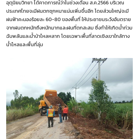
อุตุนิยมวิทยา ได้คาดการณ์ว่าในช่วงเดือน ส.ค.2566 บริเวณ
ประเทศไทยจะมีฝนตกชุกหนาแน่นเพิ่มขึ้นอีก โดยส่วนใหญ่จะมี
ฝนฟ้าคะนองร้อยละ 60-80 ของพื้นที่ ให้ประชาชนระวังอันตราย
จากฝนตกหนักถึงหนักมากและฝนที่ตกสะสม ซึ่งทำให้เกิดน้ำท่วม
ฉับพลันและน้ำป่าไหลหลาก โดยเฉพาะพื้นที่ลาดเชิงเขาใกล้ทาง
น้ำไหลและพื้นที่ลุ่ม