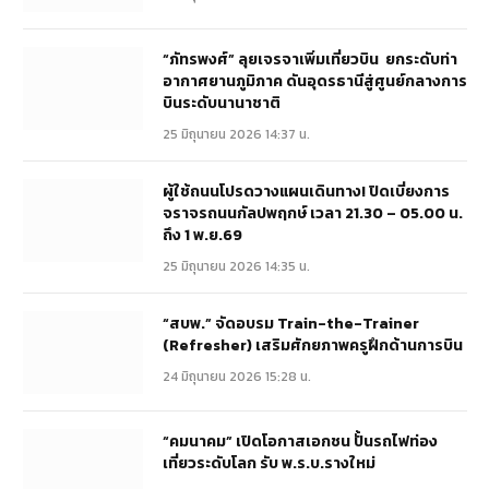
“ภัทรพงศ์” ลุยเจรจาเพิ่มเที่ยวบิน ยกระดับท่า
อากาศยานภูมิภาค ดันอุดรธานีสู่ศูนย์กลางการ
บินระดับนานาชาติ
25 มิถุนายน 2026 14:37 น.
ผู้ใช้ถนนโปรดวางแผนเดินทาง! ปิดเบี่ยงการ
จราจรถนนกัลปพฤกษ์ เวลา 21.30 – 05.00 น.
ถึง 1 พ.ย.69
25 มิถุนายน 2026 14:35 น.
“สบพ.” จัดอบรม Train-the-Trainer
(Refresher) เสริมศักยภาพครูฝึกด้านการบิน
24 มิถุนายน 2026 15:28 น.
“คมนาคม” เปิดโอกาสเอกชน ปั้นรถไฟท่อง
เที่ยวระดับโลก รับ พ.ร.บ.รางใหม่