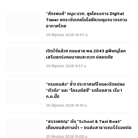
“ภัทรพงศ์” หนุน บวท. ลุยโครงการ Digital
Tower ยกระดับเทคโนโลยีควบคุมจราจรทาง
อากาศไทย
29 มิถุนายน 2026 10:07 น.
เปิดใช้แล้ว!! ถนนสาย พล.2043 @พิษณุโลก
เสริมแกร่งคมนาคมสะดวก ปลอดภัย
29 มิถุนายน 2026 9:57 น.
“กรมขนส่ง” ย้ำ! ประกาศแก้ไขและดัดแปลง
“ตัวถัง” และ “โครงคัสซี” รถโดยสาร เริ่ม 1
ก.ค.นี้!!
26 มิถุนายน 2026 10:10 น.
“สรรเพชญ” ดัน “School & Taxi Boat”
เชื่อมขนส่งทางน้ำ – ขนส่งสาธารณะไร้รอยต่อ
25 มิถุนายน 2026 15:00 น.