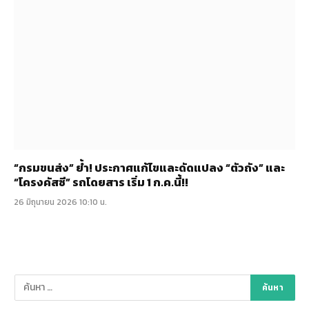
“กรมขนส่ง” ย้ำ! ประกาศแก้ไขและดัดแปลง “ตัวถัง” และ
“โครงคัสซี” รถโดยสาร เริ่ม 1 ก.ค.นี้!!
26 มิถุนายน 2026 10:10 น.