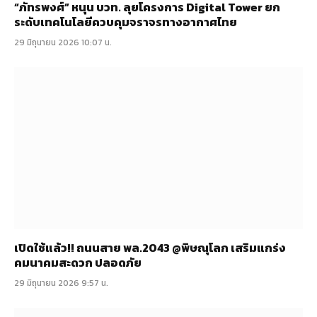
“ภัทรพงศ์” หนุน บวท. ลุยโครงการ Digital Tower ยก
ระดับเทคโนโลยีควบคุมจราจรทางอากาศไทย
29 มิถุนายน 2026 10:07 น.
เปิดใช้แล้ว!! ถนนสาย พล.2043 @พิษณุโลก เสริมแกร่ง
คมนาคมสะดวก ปลอดภัย
29 มิถุนายน 2026 9:57 น.