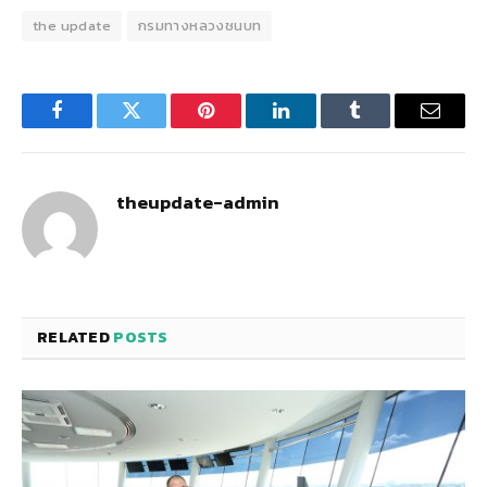
the update
กรมทางหลวงชนบท
Facebook
Twitter
Pinterest
LinkedIn
Tumblr
Email
theupdate-admin
RELATED
POSTS