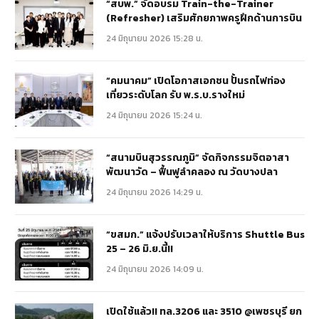
“สบพ.” จัดอบรม Train-the-Trainer
(Refresher) เสริมศักยภาพครูฝึกด้านการบิน
24 มิถุนายน 2026 15:28 น.
“คมนาคม” เปิดโอกาสเอกชน ปั้นรถไฟท่อง
เที่ยวระดับโลก รับ พ.ร.บ.รางใหม่
24 มิถุนายน 2026 15:24 น.
“สนามบินสุวรรณภูมิ” จัดกิจกรรมจิตอาสา
พัฒนาวัด – ฟื้นฟูลำคลอง ณ วัดบางปลา
24 มิถุนายน 2026 14:29 น.
“ขสมก.” แจ้งปรับเวลาให้บริการ Shuttle Bus
25 – 26 มิ.ย.นี้!!
24 มิถุนายน 2026 14:09 น.
เปิดใช้แล้ว!! ทล.3206 และ 3510 @เพชรบุรี ยก