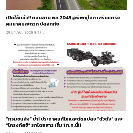
เปิดใช้แล้ว!! ถนนสาย พล.2043 @พิษณุโลก เสริมแกร่ง
คมนาคมสะดวก ปลอดภัย
29 มิถุนายน 2026 9:57 น.
“กรมขนส่ง” ย้ำ! ประกาศแก้ไขและดัดแปลง “ตัวถัง” และ
“โครงคัสซี” รถโดยสาร เริ่ม 1 ก.ค.นี้!!