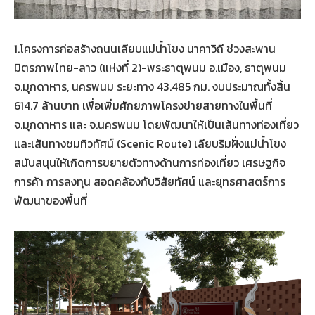
1.โครงการก่อสร้างถนนเลียบแม่น้ำโขง นาคาวิถี ช่วงสะพาน
มิตรภาพไทย-ลาว (แห่งที่ 2)-พระธาตุพนม อ.เมือง, ธาตุพนม
จ.มุกดาหาร, นครพนม ระยะทาง 43.485 กม. งบประมาณทั้งสิ้น
614.7 ล้านบาท เพื่อเพิ่มศักยภาพโครงข่ายสายทางในพื้นที่
จ.มุกดาหาร และ จ.นครพนม โดยพัฒนาให้เป็นเส้นทางท่องเที่ยว
และเส้นทางชมทิวทัศน์ (Scenic Route) เลียบริมฝั่งแม่น้ำโขง
สนับสนุนให้เกิดการขยายตัวทางด้านการท่องเที่ยว เศรษฐกิจ
การค้า การลงทุน สอดคล้องกับวิสัยทัศน์ และยุทธศาสตร์การ
พัฒนาของพื้นที่