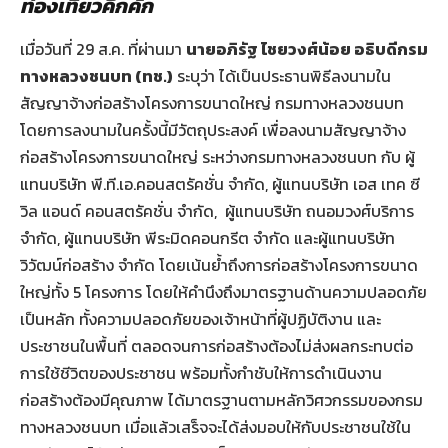
ท่องเที่ยวคึกคัก
เมื่อวันที่ 29 ส.ค. ที่ผ่านมา
นายอภิรัฐ ไชยวงศ์น้อย อธิบดีกรม
ทางหลวงชนบท
(ทช.)
ระบุว่า ได้เป็นประธานพิธีลงนามใน
สัญญาจ้างก่อสร้างโครงการขนาดใหญ่ กรมทางหลวงชนบท
โดยการลงนามในครั้งนี้มีวัตถุประสงค์ เพื่อลงนามสัญญาจ้าง
ก่อสร้างโครงการขนาดใหญ่ ระหว่างกรมทางหลวงชนบท กับ ผู้
แทนบริษัท พี.ที.เอ.คอนสตรัคชั่น จำกัด, ผู้แทนบริษัท เอส เทค ซี
วิล แอนด์ คอนสตรัคชั่น จำกัด, ผู้แทนบริษัท ถนอมวงศ์บริการ
จำกัด, ผู้แทนบริษัท พีระมิดคอนกรีต จำกัด และผู้แทนบริษัท
วิวัฒน์ก่อสร้าง จำกัด โดยเน้นย้ำถึงการก่อสร้างโครงการขนาด
ใหญ่ทั้ง 5 โครงการ โดยให้คำนึงถึงมาตรฐานด้านความปลอดภัย
เป็นหลัก ทั้งความปลอดภัยของเจ้าหน้าที่ผู้ปฏิบัติงาน และ
ประชาชนในพื้นที่ ตลอดจนการก่อสร้างต้องไม่ส่งผลกระทบต่อ
การใช้ชีวิตของประชาชน พร้อมทั้งกำชับให้การดำเนินงาน
ก่อสร้างต้องมีคุณภาพ ได้มาตรฐานตามหลักวิศวกรรมของกรม
ทางหลวงชนบท เมื่อแล้วเสร็จจะได้ส่งมอบให้กับประชาชนใช้ใน