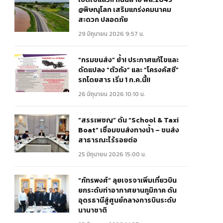
@พิษณุโลก เสริมแกร่งคมนาคม
สะดวก ปลอดภัย
29 มิถุนายน 2026 9:57 น.
“กรมขนส่ง” ย้ำ! ประกาศแก้ไขและ
ดัดแปลง “ตัวถัง” และ “โครงคัสซี”
รถโดยสาร เริ่ม 1 ก.ค.นี้!!
26 มิถุนายน 2026 10:10 น.
“สรรเพชญ” ดัน “School & Taxi
Boat” เชื่อมขนส่งทางน้ำ – ขนส่ง
สาธารณะไร้รอยต่อ
25 มิถุนายน 2026 15:00 น.
“ภัทรพงศ์” ลุยเจรจาเพิ่มเที่ยวบิน
ยกระดับท่าอากาศยานภูมิภาค ดัน
อุดรธานีสู่ศูนย์กลางการบินระดับ
นานาชาติ