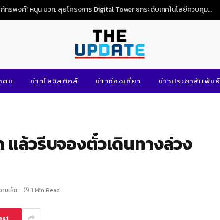
“ภัทรพงศ์” หนุน บวท. ลุยโครงการ Digital Tower ยกระดับเทคโนโลยีควบคุมจราจรทางอากาศไทย
นาคม
ข่าวโลจิสติกส์
ข่าวท่องเที่ยว
ข่าวประชาสัมพันธ์
 แล้วรีบจองตั๋วเดินทางล่วง
ความเห็น
1 Min Read
est