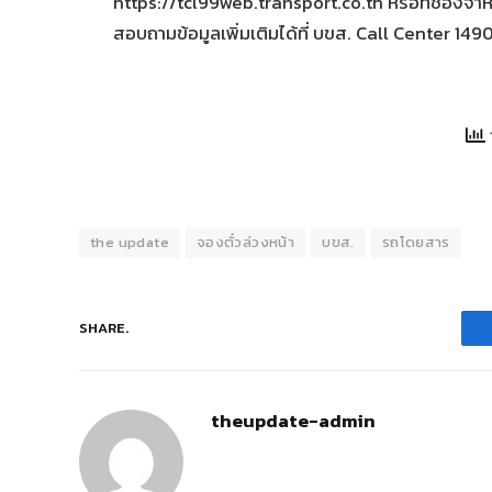
https://tcl99web.transport.co.th หรือที่ช่องจำห
สอบถามข้อมูลเพิ่มเติมได้ที่ บขส. Call Center 149
the update
จองตั๋วล่วงหน้า
บขส.
รถโดยสาร
SHARE.
theupdate-admin