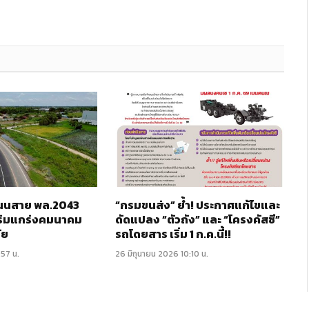
 ถนนสาย พล.2043
“กรมขนส่ง” ย้ำ! ประกาศแก้ไขและ
ริมแกร่งคมนาคม
ดัดแปลง “ตัวถัง” และ “โครงคัสซี”
ัย
รถโดยสาร เริ่ม 1 ก.ค.นี้!!
:57 น.
26 มิถุนายน 2026 10:10 น.