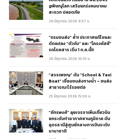
@พิษณุโลก เสริมแกร่งคมนาคม
สะดวก ปลอดภัย
29 มิถุนายน 2026 9:57 น.
“กรมขนส่ง” ย้ำ! ประกาศแก้ไขและ
ดัดแปลง “ตัวถัง” และ “โครงคัสซี”
รถโดยสาร เริ่ม 1 ก.ค.นี้!!
26 มิถุนายน 2026 10:10 น.
“สรรเพชญ” ดัน “School & Taxi
Boat” เชื่อมขนส่งทางน้ำ – ขนส่ง
สาธารณะไร้รอยต่อ
25 มิถุนายน 2026 15:00 น.
“ภัทรพงศ์” ลุยเจรจาเพิ่มเที่ยวบิน
ยกระดับท่าอากาศยานภูมิภาค ดัน
อุดรธานีสู่ศูนย์กลางการบินระดับ
นานาชาติ