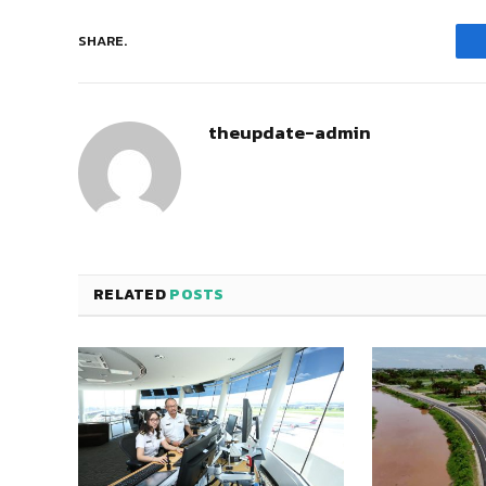
SHARE.
theupdate-admin
RELATED
POSTS