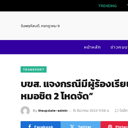
TRENDING
วันพฤหัสบดี, กรกฎาคม 9
หน้าหลัก
ข่าวคม
TRANSPORT
บขส. แจงกรณีมีผู้ร้องเรี
หมอชิต 2 โหดจัด”
By
theupdate-admin
15 ธันวาคม 2023 11:56 น.
ไม่มี
Facebook
Twitter
Pinter