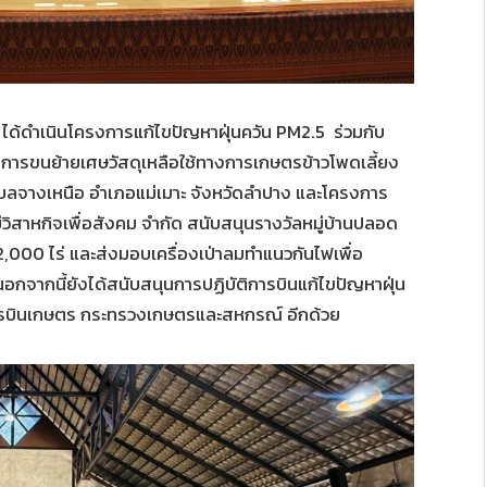
) ได้ดำเนินโครงการแก้ไขปัญหาฝุ่นควัน PM2.5 ร่วมกับ
ารขนย้ายเศษวัสดุเหลือใช้ทางการเกษตรข้าวโพดเลี้ยง
ำบลจางเหนือ อำเภอแม่เมาะ จังหวัดลำปาง และโครงการ
หม่วิสาหกิจเพื่อสังคม จำกัด สนับสนุนรางวัลหมู่บ้านปลอด
่ 2,000 ไร่ และส่งมอบเครื่องเป่าลมทำแนวกันไฟเพื่อ
่ นอกจากนี้ยังได้สนับสนุนการปฏิบัติการบินแก้ไขปัญหาฝุ่น
รบินเกษตร กระทรวงเกษตรและสหกรณ์ อีกด้วย