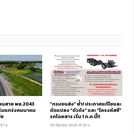
 ถนนสาย พล.2043
“กรมขนส่ง” ย้ำ! ประกาศแก้ไขและ
ริมแกร่งคมนาคม
ดัดแปลง “ตัวถัง” และ “โครงคัสซี”
ัย
รถโดยสาร เริ่ม 1 ก.ค.นี้!!
:57 น.
26 มิถุนายน 2026 10:10 น.