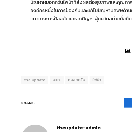
ปัญหาหมอกควันไฟป่าที่ส่งผลต่อสุขภาพและคุณภาพชีว
องค์กรหนึ่งในการป้องกันและแก้ไขปัญหามลพิษด้านฝุ่
แนวทางการป้องกันและลดปัญหาฝุ่นควันอย่างยั่งยืน
the update
บวท.
หมอกควัน
ไฟป่า
SHARE.
theupdate-admin