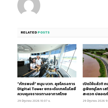
RELATED
POSTS
“ภัทรพงศ์” หนุน บวท. ลุยโครงการ
เปิดใช้แล้ว!!
Digital Tower ยกระดับเทคโนโลยี
@พิษณุโลก เส
ควบคุมจราจรทางอากาศไทย
สะดวก ปลอดภ
29 มิถุนายน 2026 10:07 น.
29 มิถุนายน 2026 9