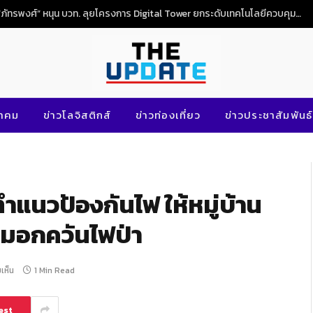
“ภัทรพงศ์” หนุน บวท. ลุยโครงการ Digital Tower ยกระดับเทคโนโลยีควบคุมจราจรทางอากาศไทย
นาคม
ข่าวโลจิสติกส์
ข่าวท่องเที่ยว
ข่าวประชาสัมพันธ์
ำแนวป้องกันไฟ ให้หมู่บ้าน
าหมอกควันไฟป่า
มเห็น
1 Min Read
est