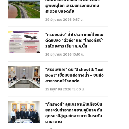
@พิษณุโลก เสริมแกร่งคมนาคม
สะดวก ปลอดภัย
29 มิถุนายน 2026 9:57 น.
“กรมขนส่ง” ย้ำ! ประกาศแก้ไขและ
ดัดแปลง “ตัวถัง” และ “โครงคัสซี”
รถโดยสาร เริ่ม 1 ก.ค.นี้!!
26 มิถุนายน 2026 10:10 น.
“สรรเพชญ” ดัน “School & Taxi
Boat” เชื่อมขนส่งทางน้ำ – ขนส่ง
สาธารณะไร้รอยต่อ
25 มิถุนายน 2026 15:00 น.
“ภัทรพงศ์” ลุยเจรจาเพิ่มเที่ยวบิน
ยกระดับท่าอากาศยานภูมิภาค ดัน
อุดรธานีสู่ศูนย์กลางการบินระดับ
นานาชาติ