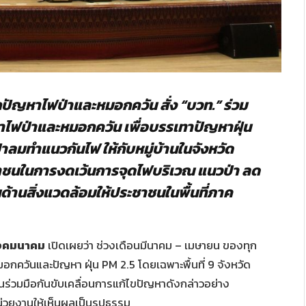
ญหาไฟป่าและหมอกควัน สั่ง “บวท.” ร่วม
าไฟป่าและหมอกควัน เพื่อบรรเทาปัญหาฝุ่น
ป่าลมทำแนวกันไฟ ให้กับหมู่บ้านในจังหวัด
าชนในการงดเว้นการจุดไฟบริเวณ แนวป่า ลด
้านสิ่งแวดล้อมให้ประชาชนในพื้นที่ภาค
วงคมนาคม
เปิดเผยว่า ช่วงเดือนมีนาคม – เมษายน ของทุก
กควันและปัญหา ฝุ่น PM 2.5 โดยเฉพาะพื้นที่ 9 จังหวัด
่วมมือกันขับเคลื่อนการแก้ไขปัญหาดังกล่าวอย่าง
น่วยงานให้เห็นผลเป็นรูปธรรม