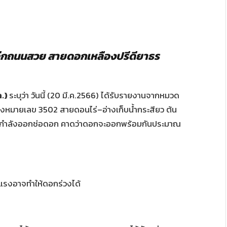
อีกถนนสวย
สายดอกเหลืองปรีดียาธร
.)
ระบุว่า
วันนี้
(20
มี
.
ค
.2566)
ได้รับรายงานจากหมวด
วงหมายเลข
3502
สายดอนไร่
–
อ่างเก็บน้ำกระสียว
ต้น
่กำลังออกช่อดอก
คาดว่าดอกจะออกพร้อมกันประมาณ
รงอาจทำให้ดอกร่วงได้