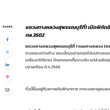
แขวงทางหลวงสุพรรณบุรีที่
1
เปิดพิกัด
SHARE
ทล
.3502
แขวงทางหลวงสุพรรณบุรีที่ 1
กรมทางหลวง (ทล
ทางหลวงด่านช้าง
ขณะนี้ถนนสายดอกไม้บนทางหล
เหลืองปรีดียาธร
มีดอกออกเต็มบางต้น
แต่ส่วนใหญ
ปลายเดือน
มี
.
ค
.2566
ทั้งนี้ขึ้นอยู่กับสภาพดินฟ้าอากาศ
หากเจอพายุฝนลมแ