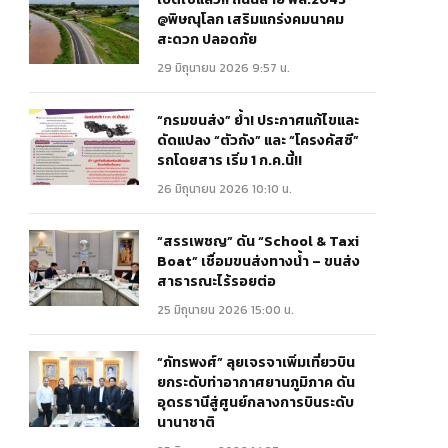
@พิษณุโลก เสริมแกร่งคมนาคม
สะดวก ปลอดภัย
29 มิถุนายน 2026 9:57 น.
“กรมขนส่ง” ย้ำ! ประกาศแก้ไขและ
ดัดแปลง “ตัวถัง” และ “โครงคัสซี”
รถโดยสาร เริ่ม 1 ก.ค.นี้!!
26 มิถุนายน 2026 10:10 น.
“สรรเพชญ” ดัน “School & Taxi
Boat” เชื่อมขนส่งทางน้ำ – ขนส่ง
สาธารณะไร้รอยต่อ
25 มิถุนายน 2026 15:00 น.
“ภัทรพงศ์” ลุยเจรจาเพิ่มเที่ยวบิน
ยกระดับท่าอากาศยานภูมิภาค ดัน
อุดรธานีสู่ศูนย์กลางการบินระดับ
นานาชาติ