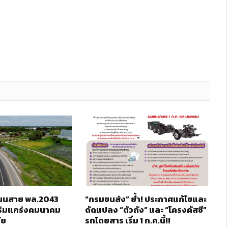
 ถนนสาย พล.2043
“กรมขนส่ง” ย้ำ! ประกาศแก้ไขและ
ริมแกร่งคมนาคม
ดัดแปลง “ตัวถัง” และ “โครงคัสซี”
ัย
รถโดยสาร เริ่ม 1 ก.ค.นี้!!