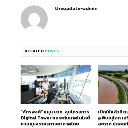
theupdate-admin
RELATED
POSTS
“ภัทรพงศ์” หนุน บวท. ลุยโครงการ
เปิดใช้แล้ว!!
Digital Tower ยกระดับเทคโนโลยี
@พิษณุโลก เส
ควบคุมจราจรทางอากาศไทย
สะดวก ปลอดภ