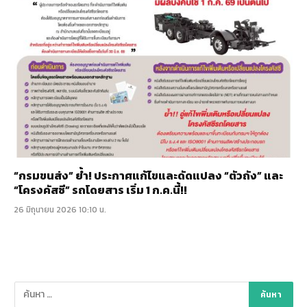
“กรมขนส่ง” ย้ำ! ประกาศแก้ไขและดัดแปลง “ตัวถัง” และ
“โครงคัสซี” รถโดยสาร เริ่ม 1 ก.ค.นี้!!
26 มิถุนายน 2026 10:10 น.