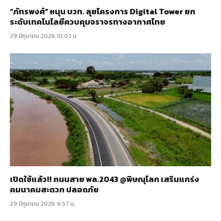
“ภัทรพงศ์” หนุน บวท. ลุยโครงการ Digital Tower ยก
ระดับเทคโนโลยีควบคุมจราจรทางอากาศไทย
29 มิถุนายน 2026 10:07 น.
เปิดใช้แล้ว!! ถนนสาย พล.2043 @พิษณุโลก เสริมแกร่ง
คมนาคมสะดวก ปลอดภัย
29 มิถุนายน 2026 9:57 น.