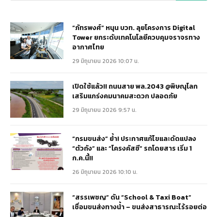
“ภัทรพงศ์” หนุน บวท. ลุยโครงการ Digital
Tower ยกระดับเทคโนโลยีควบคุมจราจรทาง
อากาศไทย
29 มิถุนายน 2026 10:07 น.
เปิดใช้แล้ว!! ถนนสาย พล.2043 @พิษณุโลก
เสริมแกร่งคมนาคมสะดวก ปลอดภัย
29 มิถุนายน 2026 9:57 น.
“กรมขนส่ง” ย้ำ! ประกาศแก้ไขและดัดแปลง
“ตัวถัง” และ “โครงคัสซี” รถโดยสาร เริ่ม 1
ก.ค.นี้!!
26 มิถุนายน 2026 10:10 น.
“สรรเพชญ” ดัน “School & Taxi Boat”
เชื่อมขนส่งทางน้ำ – ขนส่งสาธารณะไร้รอยต่อ