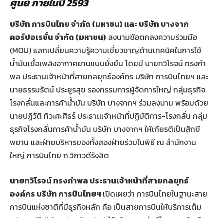
ศูนย์ ภายในปี 2593
บริษัท การบินไทย จำกัด (มหาชน) และ บริษัท บางจาก
คอร์ปอเรชั่น จำกัด (มหาชน)
ลงนามข้อตกลงความร่วมมือ
(MOU) แลกเปลี่ยนความรู้ความเชี่ยวชาญด้านเทคนิคในการใช้
น้ำมันเชื้อเพลิงอากาศยานแบบยั่งยืน โดยมี นายทวิโรจน์ ทรงกำ
พล ประธานเจ้าหน้าที่สายกลยุทธ์องค์กร บริษัท การบินไทยฯ และ
นายธรรมรัตน์ ประยูรสุข รองกรรมการผู้จัดการใหญ่ กลุ่มธุรกิจ
โรงกลั่นและการค้าน้ำมัน บริษัท บางจากฯ ร่วมลงนาม พร้อมด้วย
นายปฏิวัติ ทิวะศะศิธร์ ประธานเจ้าหน้าที่ปฏิบัติการ-โรงกลั่น กลุ่ม
ธุรกิจโรงกลั่นการค้าน้ำมัน บริษัท บางจากฯ ให้เกียรติเป็นสักขี
พยาน และฝ่ายบริหารของทั้งสองฝ่ายร่วมในพิธี ณ สำนักงาน
ใหญ่ การบินไทย ถ.วิภาวดีรังสิต
นายทวิโรจน์ ทรงกำพล ประธานเจ้าหน้าที่สายกลยุทธ์
องค์กร บริษัท การบินไทยฯ
เปิดเผยว่า การบินไทยในฐานะสาย
การบินแห่งชาติที่มีธุรกิจหลัก คือ เป็นสายการบินให้บริการเต็ม