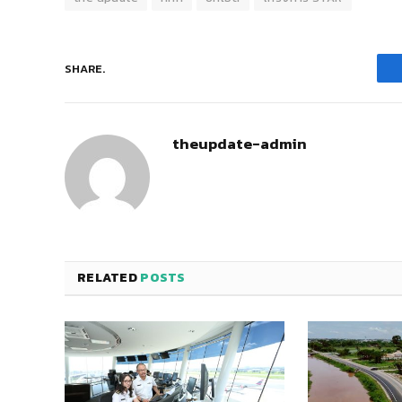
SHARE.
theupdate-admin
RELATED
POSTS