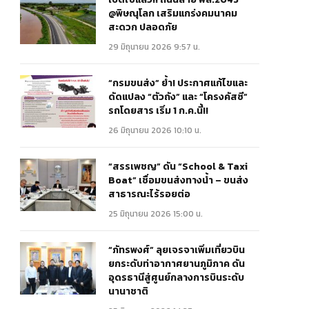
@พิษณุโลก เสริมแกร่งคมนาคม
สะดวก ปลอดภัย
29 มิถุนายน 2026 9:57 น.
“กรมขนส่ง” ย้ำ! ประกาศแก้ไขและ
ดัดแปลง “ตัวถัง” และ “โครงคัสซี”
รถโดยสาร เริ่ม 1 ก.ค.นี้!!
26 มิถุนายน 2026 10:10 น.
“สรรเพชญ” ดัน “School & Taxi
Boat” เชื่อมขนส่งทางน้ำ – ขนส่ง
สาธารณะไร้รอยต่อ
25 มิถุนายน 2026 15:00 น.
“ภัทรพงศ์” ลุยเจรจาเพิ่มเที่ยวบิน
ยกระดับท่าอากาศยานภูมิภาค ดัน
อุดรธานีสู่ศูนย์กลางการบินระดับ
นานาชาติ