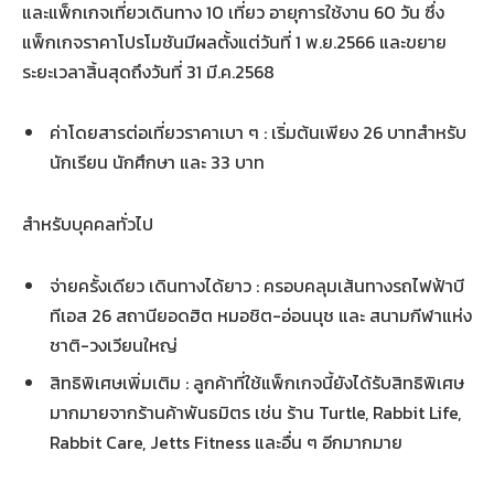
และแพ็กเกจเที่ยวเดินทาง 10 เที่ยว อายุการใช้งาน 60 วัน ซึ่ง
แพ็กเกจราคาโปรโมชันมีผลตั้งแต่วันที่ 1 พ.ย.2566 และขยาย
ระยะเวลาสิ้นสุดถึงวันที่ 31 มี.ค.2568
ค่าโดยสารต่อเที่ยวราคาเบา ๆ : เริ่มต้นเพียง 26 บาทสำหรับ
นักเรียน นักศึกษา และ 33 บาท
สำหรับบุคคลทั่วไป
จ่ายครั้งเดียว เดินทางได้ยาว : ครอบคลุมเส้นทางรถไฟฟ้าบี
ทีเอส 26 สถานียอดฮิต หมอชิต-อ่อนนุช และ สนามกีฬาแห่ง
ชาติ-วงเวียนใหญ่
สิทธิพิเศษเพิ่มเติม : ลูกค้าที่ใช้แพ็กเกจนี้ยังได้รับสิทธิพิเศษ
มากมายจากร้านค้าพันธมิตร เช่น ร้าน Turtle, Rabbit Life,
Rabbit Care, Jetts Fitness และอื่น ๆ อีกมากมาย