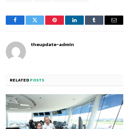
Facebook
Twitter
Pinterest
LinkedIn
Tumblr
Email
theupdate-admin
RELATED
POSTS