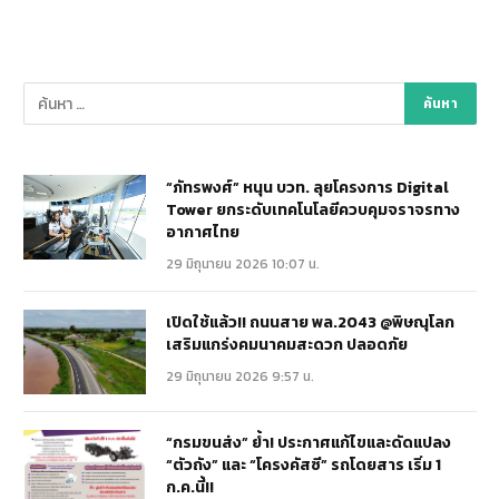
“ภัทรพงศ์” หนุน บวท. ลุยโครงการ Digital
Tower ยกระดับเทคโนโลยีควบคุมจราจรทาง
อากาศไทย
29 มิถุนายน 2026 10:07 น.
เปิดใช้แล้ว!! ถนนสาย พล.2043 @พิษณุโลก
เสริมแกร่งคมนาคมสะดวก ปลอดภัย
29 มิถุนายน 2026 9:57 น.
“กรมขนส่ง” ย้ำ! ประกาศแก้ไขและดัดแปลง
“ตัวถัง” และ “โครงคัสซี” รถโดยสาร เริ่ม 1
ก.ค.นี้!!