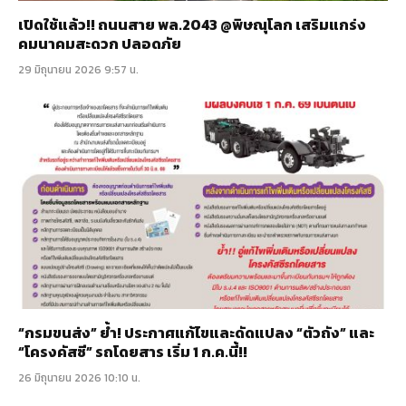
เปิดใช้แล้ว!! ถนนสาย พล.2043 @พิษณุโลก เสริมแกร่ง
คมนาคมสะดวก ปลอดภัย
29 มิถุนายน 2026 9:57 น.
“กรมขนส่ง” ย้ำ! ประกาศแก้ไขและดัดแปลง “ตัวถัง” และ
“โครงคัสซี” รถโดยสาร เริ่ม 1 ก.ค.นี้!!
26 มิถุนายน 2026 10:10 น.