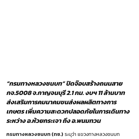
“กรมทางหลวงชนบท” ปิดจ๊อบสร้างถนนสาย
กจ.5008 จ.กาญจนบุรี 2.1 กม. งบฯ 11 ล้านบาท
ส่งเสริมการคมนาคมขนส่งผลผลิตทางการ
เกษตร เพิ่มความสะดวกปลอดภัยในการเดินทาง
ระหว่าง อ.ห้วยกระเจา ถึง อ.พนมทวน
กรมทางหลวงชนบท (ทช.)
ระบุว่า แขวงทางหลวงชนบท