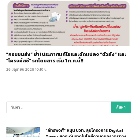
“กรมขนส่ง” ย้ำ! ประกาศแก้ไขและดัดแปลง “ตัวถัง” และ
“โครงคัสซี” รถโดยสาร เริ่ม 1 ก.ค.นี้!!
26 มิถุนายน 2026 10:10 น.
“ภัทรพงศ์” หนุน บวท. ลุยโครงการ Digital
Tower ยกระดับเทคโนโลยีควบคุมจราจรทาง