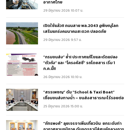
อากาศไทย
29 มิถุนายน 2026 10:07 น.
เปิดใช้แล้ว!! ถนนสาย พล.2043 @พิษณุโลก
เสริมแกร่งคมนาคมสะดวก ปลอดภัย
29 มิถุนายน 2026 9:57 น.
“กรมขนส่ง” ย้ำ! ประกาศแก้ไขและดัดแปลง
“ตัวถัง” และ “โครงคัสซี” รถโดยสาร เริ่ม 1
ก.ค.นี้!!
26 มิถุนายน 2026 10:10 น.
“สรรเพชญ” ดัน “School & Taxi Boat”
เชื่อมขนส่งทางน้ำ – ขนส่งสาธารณะไร้รอยต่อ
25 มิถุนายน 2026 15:00 น.
“ภัทรพงศ์” ลุยเจรจาเพิ่มเที่ยวบิน ยกระดับท่า
อากาศยานภูมิภาค ดันอุดรธานีสู่ศูนย์กลางการ