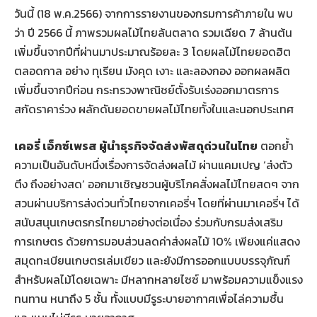
วันนี้ (18 พ.ค.2566) จากการรายงานของกรมการค้าภายใน พบ
ว่า ปี 2566 นี้ ภาพรวมผลไม้ไทยล้นตลาด รวมเฉียด 7 ล้านต้น
เพิ่มขึ้นจากปีที่ผ่านมาประมาณร้อยละ 3 โดยผลไม้ไทยยอดฮิต
ตลอดกาล อย่าง ทุเรียน มังคุด เงาะ และลองกอง ออกผลผลิต
เพิ่มขึ้นจากปีก่อน กระทรวงพาณิชย์ตั้งรับเร่งออกมาตรการ
สกัดราคาร่วง ผลักดันยอดขายผลไม้ไทยทั้งในและนอกประเทศ
เคอรี่ เอ็กซ์เพรส ผู้นำธุรกิจจัดส่งพัสดุด่วนในไทย
ตอกย้ำ
ความเป็นอันดับหนึ่งเรื่องการจัดส่งผลไม้ ผ่านแคมเปญ ‘ส่งตัว
ตึง ถึงอย่างสด’ ออกมาเชิญชวนผู้บริโภคสั่งผลไม้ไทยสดๆ จาก
สวนผ่านบริการส่งด่วนทั่วไทยจากเคอรี่ฯ โดยที่ผ่านมาเคอรี่ฯ ได้
สนับสนุนเกษตรกรไทยมาอย่างต่อเนื่อง ร่วมกับกรมส่งเสริม
การเกษตร ด้วยการมอบส่วนลดค่าส่งผลไม้ 10% เพียงแค่แสดง
สมุดทะเบียนเกษตรเล่มเขียว และยังมีการออกแบบบรรจุภัณฑ์
สำหรับผลไม้โดยเฉพาะ มีหลากหลายไซซ์ มาพร้อมความแข็งแรง
ทนทาน หนาถึง 5 ชั้น ทั้งแบบมีรูระบายอากาศเพื่อไล่ความชื้น