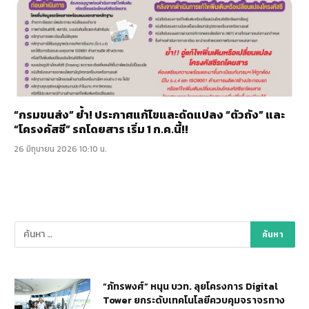
“กรมขนส่ง” ย้ำ! ประกาศแก้ไขและดัดแปลง “ตัวถัง” และ
“โครงคัสซี” รถโดยสาร เริ่ม 1 ก.ค.นี้!!
26 มิถุนายน 2026 10:10 น.
“ภัทรพงศ์” หนุน บวท. ลุยโครงการ Digital
Tower ยกระดับเทคโนโลยีควบคุมจราจรทาง