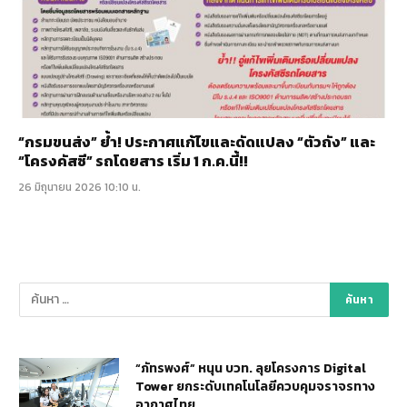
“กรมขนส่ง” ย้ำ! ประกาศแก้ไขและดัดแปลง “ตัวถัง” และ
“โครงคัสซี” รถโดยสาร เริ่ม 1 ก.ค.นี้!!
26 มิถุนายน 2026 10:10 น.
“ภัทรพงศ์” หนุน บวท. ลุยโครงการ Digital
Tower ยกระดับเทคโนโลยีควบคุมจราจรทาง
อากาศไทย