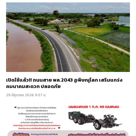
เปิดใช้แล้ว!! ถนนสาย พล.2043 @พิษณุโลก เสริมแกร่ง
คมนาคมสะดวก ปลอดภัย
29 มิถุนายน 2026 9:57 น.