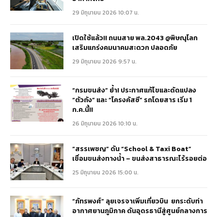
29 มิถุนายน 2026 10:07 น.
เปิดใช้แล้ว!! ถนนสาย พล.2043 @พิษณุโลก
เสริมแกร่งคมนาคมสะดวก ปลอดภัย
29 มิถุนายน 2026 9:57 น.
“กรมขนส่ง” ย้ำ! ประกาศแก้ไขและดัดแปลง
“ตัวถัง” และ “โครงคัสซี” รถโดยสาร เริ่ม 1
ก.ค.นี้!!
26 มิถุนายน 2026 10:10 น.
“สรรเพชญ” ดัน “School & Taxi Boat”
เชื่อมขนส่งทางน้ำ – ขนส่งสาธารณะไร้รอยต่อ
25 มิถุนายน 2026 15:00 น.
“ภัทรพงศ์” ลุยเจรจาเพิ่มเที่ยวบิน ยกระดับท่า
อากาศยานภูมิภาค ดันอุดรธานีสู่ศูนย์กลางการ