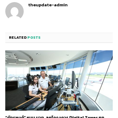
theupdate-admin
RELATED
POSTS
“ภัทรพงศ์” หนุน บวท. ลุยโครงการ Digital Tower ยก