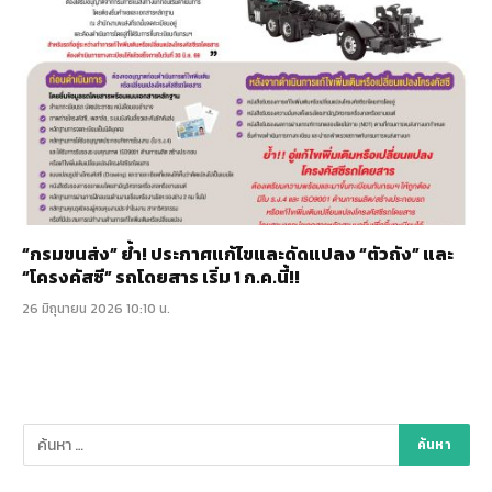
“กรมขนส่ง” ย้ำ! ประกาศแก้ไขและดัดแปลง “ตัวถัง” และ
“โครงคัสซี” รถโดยสาร เริ่ม 1 ก.ค.นี้!!
26 มิถุนายน 2026 10:10 น.