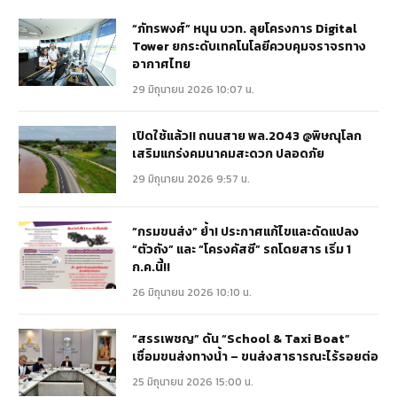
“ภัทรพงศ์” หนุน บวท. ลุยโครงการ Digital
Tower ยกระดับเทคโนโลยีควบคุมจราจรทาง
อากาศไทย
29 มิถุนายน 2026 10:07 น.
เปิดใช้แล้ว!! ถนนสาย พล.2043 @พิษณุโลก
เสริมแกร่งคมนาคมสะดวก ปลอดภัย
29 มิถุนายน 2026 9:57 น.
“กรมขนส่ง” ย้ำ! ประกาศแก้ไขและดัดแปลง
“ตัวถัง” และ “โครงคัสซี” รถโดยสาร เริ่ม 1
ก.ค.นี้!!
26 มิถุนายน 2026 10:10 น.
“สรรเพชญ” ดัน “School & Taxi Boat”
เชื่อมขนส่งทางน้ำ – ขนส่งสาธารณะไร้รอยต่อ
25 มิถุนายน 2026 15:00 น.