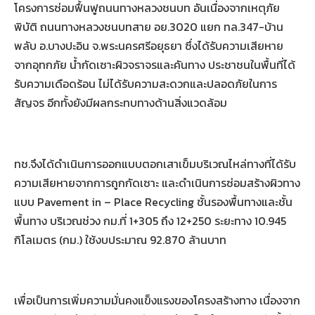
โครงการซ่อมฟื้นฟูถนนทางหลวงชนบท อันเนื่องจากเหตุภัย
พิบัติ ถนนทางหลวงชนบทสาย อย.3020 แยก ทล.347-บ้าน
พลับ อ.บางปะอิน จ.พระนครศรีอยุธยา ซึ่งได้รับความเสียหาย
จากอุทกภัย น้ำกัดเซาะผิวจราจรและคันทาง ประชาชนในพื้นที่ได้
รับความเดือดร้อน ไม่ได้รับความสะดวกและปลอดภัยในการ
สัญจร อีกทั้งยังมีผลกระทบทางด้านสิ่งแวดล้อม
ทช.จึงได้ดำเนินการออกแบบตอกเสาเข็มบริเวณไหล่ทางที่ได้รับ
ความเสียหายจากการถูกกัดเซาะ และดำเนินการซ่อมสร้างผิวทาง
แบบ Pavement in – Place Recycling ชั้นรองพื้นทางและชั้น
พื้นทาง บริเวณช่วง กม.ที่ 1+305 ถึง 12+250 ระยะทาง 10.945
กิโลเมตร (กม.) ใช้งบประมาณ 92.870 ล้านบาท
เพื่อเป็นการเพิ่มความมั่นคงแข็งแรงของโครงสร้างทาง เนื่องจาก