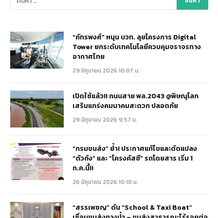
“ภัทรพงศ์” หนุน บวท. ลุยโครงการ Digital
Tower ยกระดับเทคโนโลยีควบคุมจราจรทาง
อากาศไทย
29 มิถุนายน 2026 10:07 น.
เปิดใช้แล้ว!! ถนนสาย พล.2043 @พิษณุโลก
เสริมแกร่งคมนาคมสะดวก ปลอดภัย
29 มิถุนายน 2026 9:57 น.
“กรมขนส่ง” ย้ำ! ประกาศแก้ไขและดัดแปลง
“ตัวถัง” และ “โครงคัสซี” รถโดยสาร เริ่ม 1
ก.ค.นี้!!
26 มิถุนายน 2026 10:10 น.
“สรรเพชญ” ดัน “School & Taxi Boat”
เชื่อมขนส่งทางน้ำ – ขนส่งสาธารณะไร้รอยต่อ