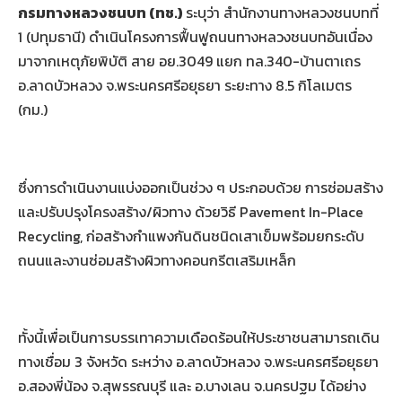
กรมทางหลวงชนบท (ทช.)
ระบุว่า สำนักงานทางหลวงชนบทที่
1 (ปทุมธานี) ดำเนินโครงการฟื้นฟูถนนทางหลวงชนบทอันเนื่อง
มาจากเหตุภัยพิบัติ สาย อย.3049 แยก ทล.340-บ้านตาเถร
อ.ลาดบัวหลวง จ.พระนครศรีอยุธยา ระยะทาง 8.5 กิโลเมตร
(กม.)
ซึ่งการดำเนินงานแบ่งออกเป็นช่วง ๆ ประกอบด้วย การซ่อมสร้าง
และปรับปรุงโครงสร้าง/ผิวทาง ด้วยวิธี Pavement In-Place
Recycling, ก่อสร้างกำแพงกันดินชนิดเสาเข็มพร้อมยกระดับ
ถนนและงานซ่อมสร้างผิวทางคอนกรีตเสริมเหล็ก
ทั้งนี้เพื่อเป็นการบรรเทาความเดือดร้อนให้ประชาชนสามารถเดิน
ทางเชื่อม 3 จังหวัด ระหว่าง อ.ลาดบัวหลวง จ.พระนครศรีอยุธยา
อ.สองพี่น้อง จ.สุพรรณบุรี และ อ.บางเลน จ.นครปฐม ได้อย่าง