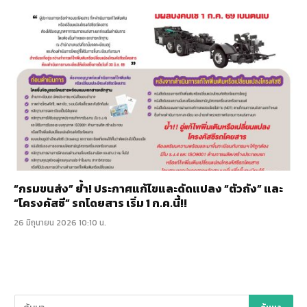
“กรมขนส่ง” ย้ำ! ประกาศแก้ไขและดัดแปลง “ตัวถัง” และ
“โครงคัสซี” รถโดยสาร เริ่ม 1 ก.ค.นี้!!
26 มิถุนายน 2026 10:10 น.