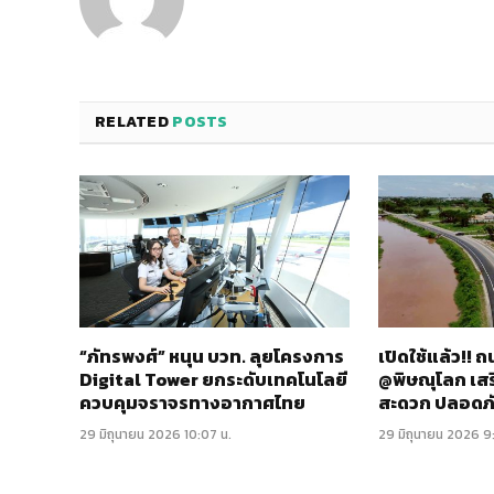
RELATED
POSTS
“ภัทรพงศ์” หนุน บวท. ลุยโครงการ
เปิดใช้แล้ว!!
Digital Tower ยกระดับเทคโนโลยี
@พิษณุโลก เส
ควบคุมจราจรทางอากาศไทย
สะดวก ปลอดภ
29 มิถุนายน 2026 10:07 น.
29 มิถุนายน 2026 9