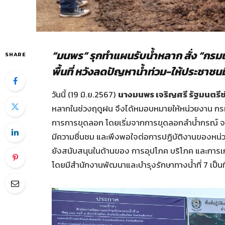
“มนพร” รุกทำแผนรับน้ำหลาก สั่ง “กรมเ
SHARE
พื้นที่ หวังลดปัญหาน้ำท่วม-ให้ประชาชนมี
วันนี้ (19 มิ.ย.2567)
นางมนพร เจริญศรี รัฐมนตร
หลากในช่วงฤดูฝน จึงได้หมอบหมายให้หน่วยงาน กรมเจ
การการขุดลอก โดยเริ่มจากการขุดลอกลำน้ำกรณ์ จ.เช
มีความชื่นชม และพึงพอใจต่อการปฏิบัติงานของหน่ว
ยังสนับสนุนในด้านของ การอุปโภค บริโภค และการเก
โดยมีสำนักงานพัฒนาและบำรุงรักษาทางน้ำที่ 7 เป็นที่