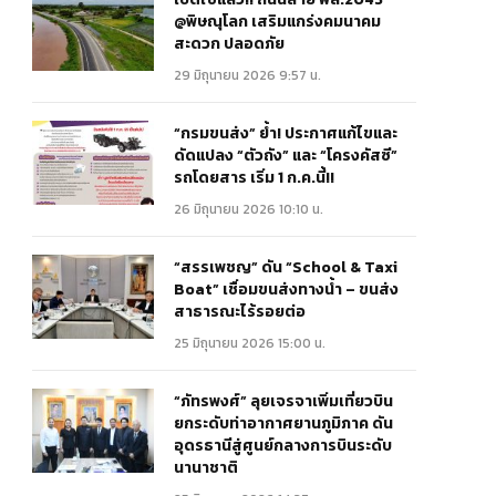
@พิษณุโลก เสริมแกร่งคมนาคม
สะดวก ปลอดภัย
29 มิถุนายน 2026 9:57 น.
“กรมขนส่ง” ย้ำ! ประกาศแก้ไขและ
ดัดแปลง “ตัวถัง” และ “โครงคัสซี”
รถโดยสาร เริ่ม 1 ก.ค.นี้!!
26 มิถุนายน 2026 10:10 น.
“สรรเพชญ” ดัน “School & Taxi
Boat” เชื่อมขนส่งทางน้ำ – ขนส่ง
สาธารณะไร้รอยต่อ
25 มิถุนายน 2026 15:00 น.
“ภัทรพงศ์” ลุยเจรจาเพิ่มเที่ยวบิน
ยกระดับท่าอากาศยานภูมิภาค ดัน
อุดรธานีสู่ศูนย์กลางการบินระดับ
นานาชาติ