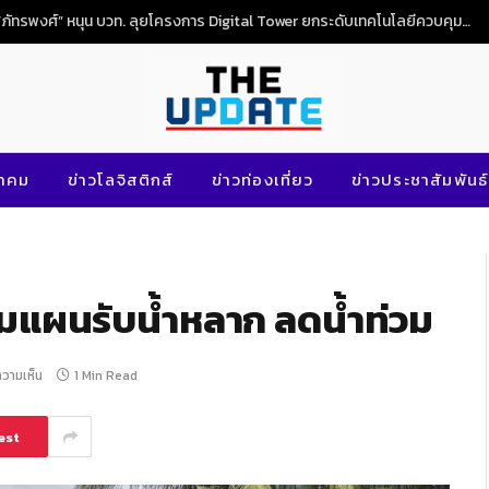
“ภัทรพงศ์” หนุน บวท. ลุยโครงการ Digital Tower ยกระดับเทคโนโลยีควบคุมจราจรทางอากาศไทย
นาคม
ข่าวโลจิสติกส์
ข่าวท่องเที่ยว
ข่าวประชาสัมพันธ์
รียมแผนรับน้ำหลาก ลดน้ำท่วม
ความเห็น
1 Min Read
est