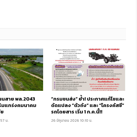
 ถนนสาย พล.2043
“กรมขนส่ง” ย้ำ! ประกาศแก้ไขและ
ริมแกร่งคมนาคม
ดัดแปลง “ตัวถัง” และ “โครงคัสซี”
ัย
รถโดยสาร เริ่ม 1 ก.ค.นี้!!
:57 น.
26 มิถุนายน 2026 10:10 น.