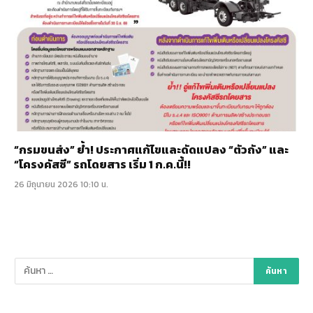
“กรมขนส่ง” ย้ำ! ประกาศแก้ไขและดัดแปลง “ตัวถัง” และ
“โครงคัสซี” รถโดยสาร เริ่ม 1 ก.ค.นี้!!
26 มิถุนายน 2026 10:10 น.