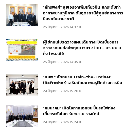
“ภัทรพงศ์” ลุยเจรจาเพิ่มเที่ยวบิน ยกระดับท่า
อากาศยานภูมิภาค ดันอุดรธานีสู่ศูนย์กลางการ
บินระดับนานาชาติ
25 มิถุนายน 2026 14:37 น.
ผู้ใช้ถนนโปรดวางแผนเดินทาง! ปิดเบี่ยงการ
จราจรถนนกัลปพฤกษ์ เวลา 21.30 – 05.00 น.
ถึง 1 พ.ย.69
25 มิถุนายน 2026 14:35 น.
“สบพ.” จัดอบรม Train-the-Trainer
(Refresher) เสริมศักยภาพครูฝึกด้านการบิน
24 มิถุนายน 2026 15:28 น.
“คมนาคม” เปิดโอกาสเอกชน ปั้นรถไฟท่อง
เที่ยวระดับโลก รับ พ.ร.บ.รางใหม่
24 มิถุนายน 2026 15:24 น.