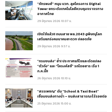
“ภัทรพงศ์” หนุน บวท. ลุยโครงการ Digital
Tower ยกระดับเทคโนโลยีควบคุมจราจรทาง
อากาศไทย
29 มิถุนายน 2026 10:07 น.
เปิดใช้แล้ว!! ถนนสาย พล.2043 @พิษณุโลก
เสริมแกร่งคมนาคมสะดวก ปลอดภัย
29 มิถุนายน 2026 9:57 น.
“กรมขนส่ง” ย้ำ! ประกาศแก้ไขและดัดแปลง
“ตัวถัง” และ “โครงคัสซี” รถโดยสาร เริ่ม 1
ก.ค.นี้!!
26 มิถุนายน 2026 10:10 น.
“สรรเพชญ” ดัน “School & Taxi Boat”
เชื่อมขนส่งทางน้ำ – ขนส่งสาธารณะไร้รอยต่อ
25 มิถุนายน 2026 15:00 น.