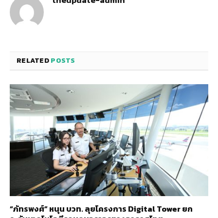
theupdate-admin
RELATED
POSTS
“ภัทรพงศ์” หนุน บวท. ลุยโครงการ Digital Tower ยก