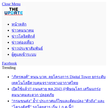
Close Menu
หน้าหลัก
ข่าวคมนาคม
ข่าวโลจิสติกส์
ข่าวท่องเที่ยว
ข่าวประชาสัมพันธ์
ผู้ดูแลเข้าระบบ
Facebook
Trending
“ภัทรพงศ์” หนุน บวท. ลุยโครงการ Digital Tower ยกระดับ
เทคโนโลยีควบคุมจราจรทางอากาศไทย
เปิดใช้แล้ว!! ถนนสาย พล.2043 @พิษณุโลก เสริมแกร่ง
คมนาคมสะดวก ปลอดภัย
“กรมขนส่ง” ย้ำ! ประกาศแก้ไขและดัดแปลง “ตัวถัง” และ
“โครงคัสซี” รถโดยสาร เริ่ม 1 ก.ค.นี้!!