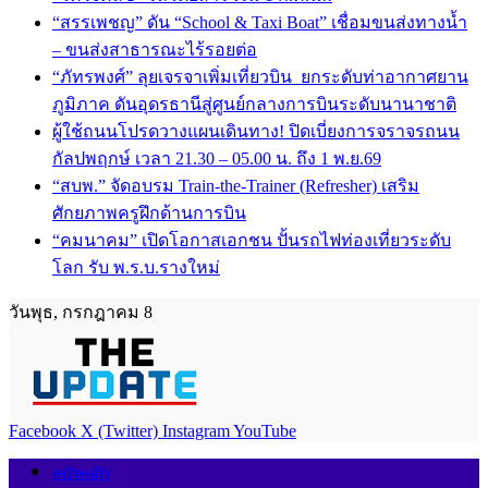
“สรรเพชญ” ดัน “School & Taxi Boat” เชื่อมขนส่งทางน้ำ
– ขนส่งสาธารณะไร้รอยต่อ
“ภัทรพงศ์” ลุยเจรจาเพิ่มเที่ยวบิน ยกระดับท่าอากาศยาน
ภูมิภาค ดันอุดรธานีสู่ศูนย์กลางการบินระดับนานาชาติ
ผู้ใช้ถนนโปรดวางแผนเดินทาง! ปิดเบี่ยงการจราจรถนน
กัลปพฤกษ์ เวลา 21.30 – 05.00 น. ถึง 1 พ.ย.69
“สบพ.” จัดอบรม Train-the-Trainer (Refresher) เสริม
ศักยภาพครูฝึกด้านการบิน
“คมนาคม” เปิดโอกาสเอกชน ปั้นรถไฟท่องเที่ยวระดับ
โลก รับ พ.ร.บ.รางใหม่
วันพุธ, กรกฎาคม 8
Facebook
X (Twitter)
Instagram
YouTube
หน้าหลัก