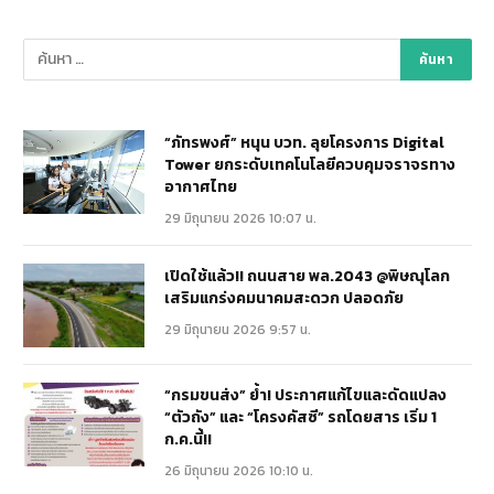
“ภัทรพงศ์” หนุน บวท. ลุยโครงการ Digital
Tower ยกระดับเทคโนโลยีควบคุมจราจรทาง
อากาศไทย
29 มิถุนายน 2026 10:07 น.
เปิดใช้แล้ว!! ถนนสาย พล.2043 @พิษณุโลก
เสริมแกร่งคมนาคมสะดวก ปลอดภัย
29 มิถุนายน 2026 9:57 น.
“กรมขนส่ง” ย้ำ! ประกาศแก้ไขและดัดแปลง
“ตัวถัง” และ “โครงคัสซี” รถโดยสาร เริ่ม 1
ก.ค.นี้!!
26 มิถุนายน 2026 10:10 น.