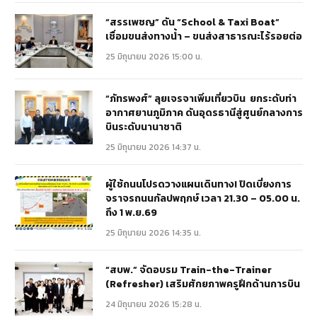
“สรรเพชญ” ดัน “School & Taxi Boat”
เชื่อมขนส่งทางน้ำ – ขนส่งสาธารณะไร้รอยต่อ
25 มิถุนายน 2026 15:00 น.
“ภัทรพงศ์” ลุยเจรจาเพิ่มเที่ยวบิน ยกระดับท่า
อากาศยานภูมิภาค ดันอุดรธานีสู่ศูนย์กลางการ
บินระดับนานาชาติ
25 มิถุนายน 2026 14:37 น.
ผู้ใช้ถนนโปรดวางแผนเดินทาง! ปิดเบี่ยงการ
จราจรถนนกัลปพฤกษ์ เวลา 21.30 – 05.00 น.
ถึง 1 พ.ย.69
25 มิถุนายน 2026 14:35 น.
“สบพ.” จัดอบรม Train-the-Trainer
(Refresher) เสริมศักยภาพครูฝึกด้านการบิน
24 มิถุนายน 2026 15:28 น.