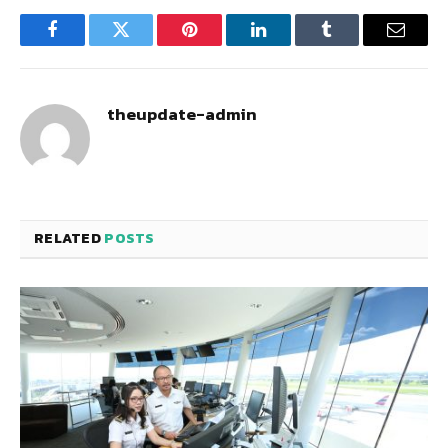
Facebook
Twitter
Pinterest
LinkedIn
Tumblr
Email
theupdate-admin
RELATED
POSTS