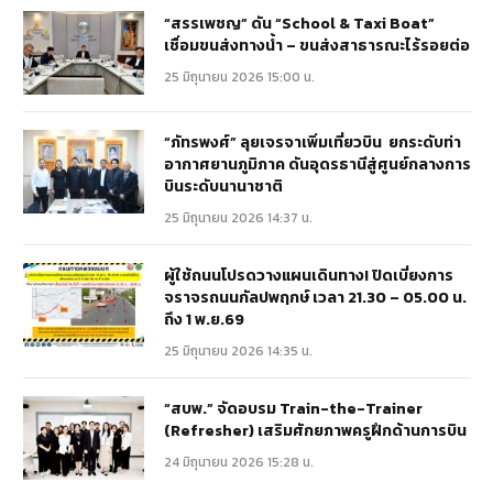
“สรรเพชญ” ดัน “School & Taxi Boat”
เชื่อมขนส่งทางน้ำ – ขนส่งสาธารณะไร้รอยต่อ
25 มิถุนายน 2026 15:00 น.
“ภัทรพงศ์” ลุยเจรจาเพิ่มเที่ยวบิน ยกระดับท่า
อากาศยานภูมิภาค ดันอุดรธานีสู่ศูนย์กลางการ
บินระดับนานาชาติ
25 มิถุนายน 2026 14:37 น.
ผู้ใช้ถนนโปรดวางแผนเดินทาง! ปิดเบี่ยงการ
จราจรถนนกัลปพฤกษ์ เวลา 21.30 – 05.00 น.
ถึง 1 พ.ย.69
25 มิถุนายน 2026 14:35 น.
“สบพ.” จัดอบรม Train-the-Trainer
(Refresher) เสริมศักยภาพครูฝึกด้านการบิน
24 มิถุนายน 2026 15:28 น.