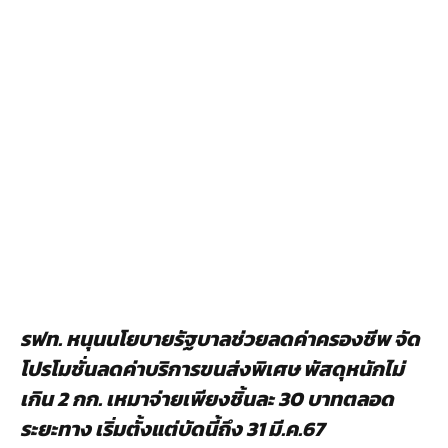
รฟท. หนุนนโยบายรัฐบาลช่วยลดค่าครองชีพ จัด
โปรโมชั่นลดค่าบริการขนส่งพิเศษ พัสดุหนักไม่
เกิน 2 กก. เหมาจ่ายเพียงชิ้นละ 30 บาทตลอด
ระยะทาง เริ่มตั้งแต่บัดนี้ถึง 31 มี.ค.67