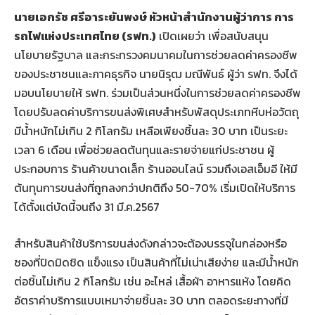
นายเอกรัช ศรีอาระยันพงษ์ หัวหน้าสำนักงานผู้ว่าการ การ
รถไฟแห่งประเทศไทย
(รฟท.)
เปิดเผยว่า เพื่อสนับสนุน
นโยบายรัฐบาล และกระทรวงคมนาคมในการช่วยลดค่าครองชีพ
ของประชาชนและภาคธุรกิจ นายนิรุฒ มณีพันธ์ ผู้ว่า รฟท. จึงได้
มอบนโยบายให้ รฟท. ร่วมเป็นส่วนหนึ่งในการช่วยลดค่าครองชีพ
โดยปรับลดค่าบริการขนส่งพิเศษสำหรับพัสดุประเภทหีบห่อวัตถุ
มีน้ำหนักไม่เกิน 2 กิโลกรัม เหลือเพียงชิ้นละ 30 บาท เป็นระยะ
เวลา 6 เดือน เพื่อช่วยลดต้นทุนและรายจ่ายแก่ประชาชน ผู้
ประกอบการ ร้านค้าขนาดเล็ก ร้านออนไลน์ รวมถึงเอสเอ็มอี ให้มี
ต้นทุนการขนส่งที่ถูกลงกว่าปกติถึง 50-70% เริ่มเปิดให้บริการ
ได้ตั้งแต่บัดนี้จนถึง 31 มี.ค.2567
สำหรับสินค้าใช้บริการขนส่งดังกล่าวจะต้องบรรจุในกล่องหรือ
ซองที่ปิดมิดชิด แข็งแรง เป็นสินค้าที่ไม่เน่าเสียง่าย และมีน้ำหนัก
ต่อชิ้นไม่เกิน 2 กิโลกรัม เช่น อะไหล่ เสื้อผ้า อาหารแห้ง โดยคิด
อัตราค่าบริการแบบเหมาจ่ายชิ้นละ 30 บาท ตลอดระยะทางที่มี