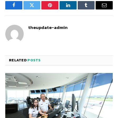
Facebook
Twitter
Pinterest
LinkedIn
Tumblr
Email
theupdate-admin
RELATED
POSTS