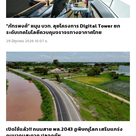
“ภัทรพงศ์” หนุน บวท. ลุยโครงการ Digital Tower ยก
ระดับเทคโนโลยีควบคุมจราจรทางอากาศไทย
29 มิถุนายน 2026 10:07 น.
เปิดใช้แล้ว!! ถนนสาย พล.2043 @พิษณุโลก เสริมแกร่ง
คมนาคมสะดวก ปลอดภัย