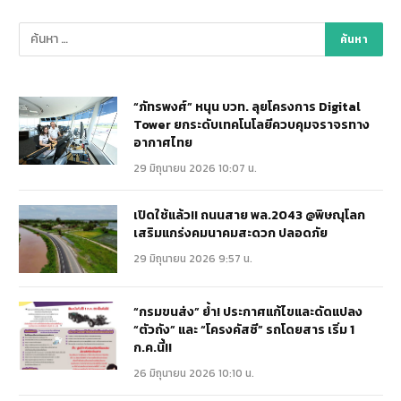
“ภัทรพงศ์” หนุน บวท. ลุยโครงการ Digital
Tower ยกระดับเทคโนโลยีควบคุมจราจรทาง
อากาศไทย
29 มิถุนายน 2026 10:07 น.
เปิดใช้แล้ว!! ถนนสาย พล.2043 @พิษณุโลก
เสริมแกร่งคมนาคมสะดวก ปลอดภัย
29 มิถุนายน 2026 9:57 น.
“กรมขนส่ง” ย้ำ! ประกาศแก้ไขและดัดแปลง
“ตัวถัง” และ “โครงคัสซี” รถโดยสาร เริ่ม 1
ก.ค.นี้!!
26 มิถุนายน 2026 10:10 น.