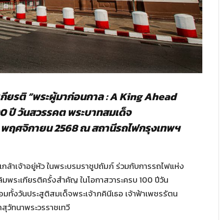
ียรติ “พระผู้มาก่อนกาล : A King Ahead
100 ปี วันสวรรคต พระบาทสมเด็จ
1 – 16 พฤศจิกายน 2568 ณ สถานีรถไฟกรุงเทพฯ
ล้าเจ้าอยู่หัว ในพระบรมราชูปถัมภ์ ร่วมกับการรถไฟแห่ง
พระเกียรติครั้งสำคัญ ในโอกาสวาระครบ 100 ปีวัน
ทั้งวันประสูติสมเด็จพระเจ้าภคินีเธอ เจ้าฟ้าเพชรรัตน
สุวัทนาพระวรราชเทวี