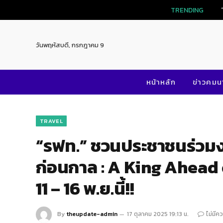
TRENDING
วันพฤหัสบดี, กรกฎาคม 9
หน้าหลัก
ข่าวคม
TRAVEL
“รฟท.” ชวนประชาชนร่วมงา
ก่อนกาล : A King Ahead
11 – 16 พ.ย.นี้!!
By
theupdate-admin
17 ตุลาคม 2025 19:13 น.
ไม่มีค