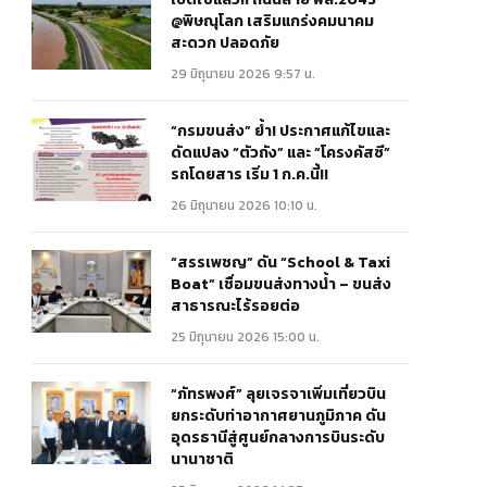
@พิษณุโลก เสริมแกร่งคมนาคม
สะดวก ปลอดภัย
29 มิถุนายน 2026 9:57 น.
“กรมขนส่ง” ย้ำ! ประกาศแก้ไขและ
ดัดแปลง “ตัวถัง” และ “โครงคัสซี”
รถโดยสาร เริ่ม 1 ก.ค.นี้!!
26 มิถุนายน 2026 10:10 น.
“สรรเพชญ” ดัน “School & Taxi
Boat” เชื่อมขนส่งทางน้ำ – ขนส่ง
สาธารณะไร้รอยต่อ
25 มิถุนายน 2026 15:00 น.
“ภัทรพงศ์” ลุยเจรจาเพิ่มเที่ยวบิน
ยกระดับท่าอากาศยานภูมิภาค ดัน
อุดรธานีสู่ศูนย์กลางการบินระดับ
นานาชาติ