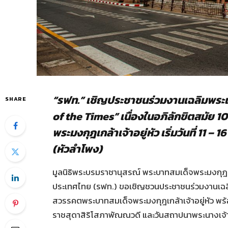
“รฟท.” เชิญประชาชนร่วมงานเฉลิมพระเก
SHARE
of the Times” เนื่องในอภิลักขิตสมัย 
พระมงกุฎเกล้าเจ้าอยู่หัว เริ่มวันที่ 1
(หัวลำโพง)
มูลนิธิพระบรมราชานุสรณ์ พระบาทสมเด็จพระมงกุฎเก
ประเทศไทย (รฟท.) ขอเชิญชวนประชาชนร่วมงานเฉลิม
สวรรคตพระบาทสมเด็จพระมงกุฎเกล้าเจ้าอยู่หัว พร้อม
ราชสุดาสิริโสภาพัณณวดี และวันสถาปนาพระนางเจ้า