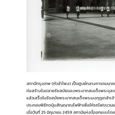
สถานีกรุงเทพ (หัวลำโพง) เป็นศูนย์กลางการคมนาคมท
ก่อสร้างในปลายรัชสมัยของพระบาทสมเด็จพระจุลจอมเก
แล้วเสร็จในรัชสมัยพระบาทสมเด็จพระมงกุฎเกล้าเจ้า
ประกอบพิธีกดปุ่มสัญญาณไฟฟ้าเพื่อให้รถไฟขบวนแรก
เมื่อวันที่ 25 มิถุนายน 2459 สถานีแห่งนี้ออกแบบโ