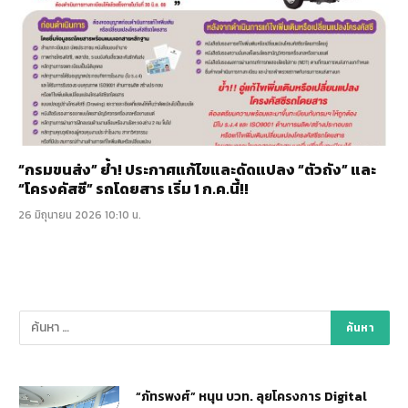
“กรมขนส่ง” ย้ำ! ประกาศแก้ไขและดัดแปลง “ตัวถัง” และ
“โครงคัสซี” รถโดยสาร เริ่ม 1 ก.ค.นี้!!
26 มิถุนายน 2026 10:10 น.
“ภัทรพงศ์” หนุน บวท. ลุยโครงการ Digital