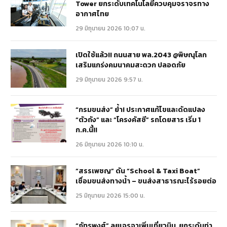
Tower ยกระดับเทคโนโลยีควบคุมจราจรทาง
อากาศไทย
29 มิถุนายน 2026 10:07 น.
เปิดใช้แล้ว!! ถนนสาย พล.2043 @พิษณุโลก
เสริมแกร่งคมนาคมสะดวก ปลอดภัย
29 มิถุนายน 2026 9:57 น.
“กรมขนส่ง” ย้ำ! ประกาศแก้ไขและดัดแปลง
“ตัวถัง” และ “โครงคัสซี” รถโดยสาร เริ่ม 1
ก.ค.นี้!!
26 มิถุนายน 2026 10:10 น.
“สรรเพชญ” ดัน “School & Taxi Boat”
เชื่อมขนส่งทางน้ำ – ขนส่งสาธารณะไร้รอยต่อ
25 มิถุนายน 2026 15:00 น.
“ภัทรพงศ์” ลุยเจรจาเพิ่มเที่ยวบิน ยกระดับท่า