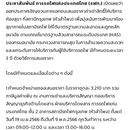
ประชาสัมพันธ์ การรถไฟแห่งประเทศไทย
(
รฟท.
)
เปิดเผยว่า
ออกประกาศเชิญชวนภาคเอกชนเสนอราคาค่าเช่าสิทธิ์ให้บริการ
ห้องสุขา ที่สถานีกรุงเทพ (หัวลำโพง) เพื่อมุ่งเน้นการพัฒนาห้อง
สุขาภายในสถานีรถไฟ ให้ได้มาตรฐานความสะอาดและถูกหลัก
อนามัย ตามเกณฑ์มาตรฐานส้วมสาธารณะระดับประเทศ (HAS)
ของกรมอนามัย กระทรวงสาธารณสุข ในการอำนวยความสะดวก
และยกระดับการให้บริการกับผู้ใช้บริการรถไฟ มีกำหนดระยะเวลา
3 ปี ด้วยวิธีการเสนอราคา
โดยมีกำหนดและเงื่อนไขต่าง ๆ ดังนี้
1.กำหนดจำหน่ายซองเสนอราคา ในราคาชุดละ 3,210 บาท รวม
ภาษีมูลค่าเพิ่ม ณ งานการเช่าและบริหารสัญญา กองบริหาร
สัญญาธุรกิจด้านโดยสาร ฝ่ายบริการโดยสาร การรถไฟแห่ง
ประเทศไทย ชั้น 2 อาคารสถานีรถไฟกรุงเทพ (หัวลำโพง) ตั้งแต่
วันที่ 19 เม.ย.2566 ถึงวันที่ 9 พ.ค.2566 ทุกวันทำการ ระหว่าง
เวลา 09.00-12.00 น. และเวลา 13.00-16.00 น.