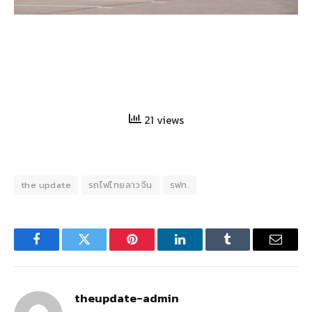
21 views
the update
รถไฟไทยลาวจีน
รฟท.
Facebook
Twitter
Pinterest
LinkedIn
Tumblr
Email
theupdate-admin