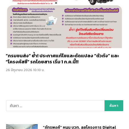
“กรมขนส่ง” ย้ำ! ประกาศแก้ไขและดัดแปลง “ตัวถัง” และ
“โครงคัสซี” รถโดยสาร เริ่ม 1 ก.ค.นี้!!
26 มิถุนายน 2026 10:10 น.
“ภัทรพงศ์” หนุน บวท. ลุยโครงการ Digital