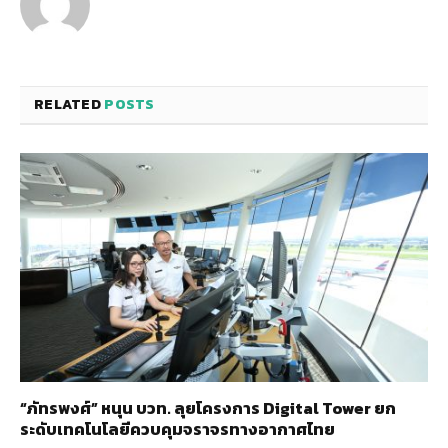
RELATED
POSTS
“ภัทรพงศ์” หนุน บวท. ลุยโครงการ Digital Tower ยก
ระดับเทคโนโลยีควบคุมจราจรทางอากาศไทย