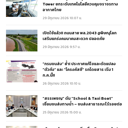
Tower ยกระดับเทคโนโลยีควบคุมจราจรทาง
อากาศไทย
29 มิถุนายน 2026 10:07 น.
เปิดใช้แล้ว!! ถนนสาย พล.2043 @พิษณุโลก
เสริมแกร่งคมนาคมสะดวก ปลอดภัย
29 มิถุนายน 2026 9:57 น.
“กรมขนส่ง” ย้ำ! ประกาศแก้ไขและดัดแปลง
“ตัวถัง” และ “โครงคัสซี” รถโดยสาร เริ่ม 1
ก.ค.นี้!!
26 มิถุนายน 2026 10:10 น.
“สรรเพชญ” ดัน “School & Taxi Boat”
เชื่อมขนส่งทางน้ำ – ขนส่งสาธารณะไร้รอยต่อ
25 มิถุนายน 2026 15:00 น.