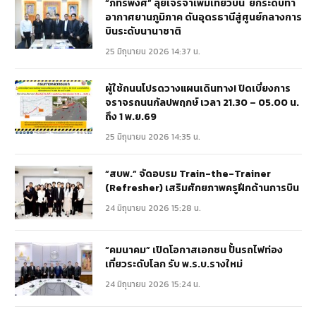
“ภัทรพงศ์” ลุยเจรจาเพิ่มเที่ยวบิน ยกระดับท่า
อากาศยานภูมิภาค ดันอุดรธานีสู่ศูนย์กลางการ
บินระดับนานาชาติ
25 มิถุนายน 2026 14:37 น.
ผู้ใช้ถนนโปรดวางแผนเดินทาง! ปิดเบี่ยงการ
จราจรถนนกัลปพฤกษ์ เวลา 21.30 – 05.00 น.
ถึง 1 พ.ย.69
25 มิถุนายน 2026 14:35 น.
“สบพ.” จัดอบรม Train-the-Trainer
(Refresher) เสริมศักยภาพครูฝึกด้านการบิน
24 มิถุนายน 2026 15:28 น.
“คมนาคม” เปิดโอกาสเอกชน ปั้นรถไฟท่อง
เที่ยวระดับโลก รับ พ.ร.บ.รางใหม่
24 มิถุนายน 2026 15:24 น.