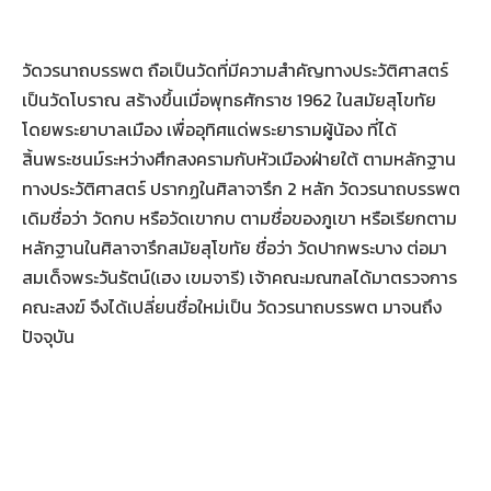
วัดวรนาถบรรพต ถือเป็นวัดที่มีความสำคัญทางประวัติศาสตร์
เป็นวัดโบราณ สร้างขึ้นเมื่อพุทธศักราช 1962 ในสมัยสุโขทัย
โดยพระยาบาลเมือง เพื่ออุทิศแด่พระยารามผู้น้อง ที่ได้
สิ้นพระชนม์ระหว่างศึกสงครามกับหัวเมืองฝ่ายใต้ ตามหลักฐาน
ทางประวัติศาสตร์ ปรากฏในศิลาจารึก 2 หลัก วัดวรนาถบรรพต
เดิมชื่อว่า วัดกบ หรือวัดเขากบ ตามชื่อของภูเขา หรือเรียกตาม
หลักฐานในศิลาจารึกสมัยสุโขทัย ชื่อว่า วัดปากพระบาง ต่อมา
สมเด็จพระวันรัตน์(เฮง เขมจารี) เจ้าคณะมณฑลได้มาตรวจการ
คณะสงฆ์ จึงได้เปลี่ยนชื่อใหม่เป็น วัดวรนาถบรรพต มาจนถึง
ปัจจุบัน