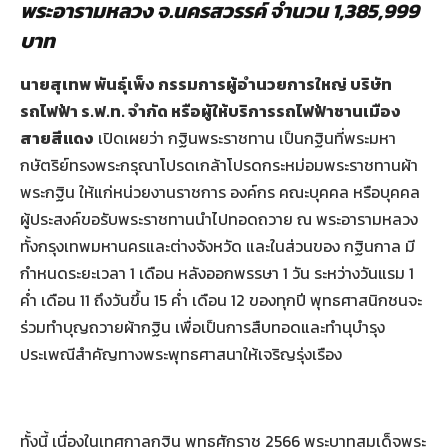
พระอารามหลวง จ.นครสวรรค์ จำนวน 1,385,999
บาท
นายสุเทพ พันธุ์เพ็ง กรรมการผู้อำนวยการใหญ่ บริษัท
รถไฟฟ้า ร.ฟ.ท. จำกัด หรือผู้ให้บริการรถไฟฟ้าชานเมือง
สายสีแดง
เปิดเผยว่า กฐินพระราชทาน เป็นกฐินที่พระมหา
กษัตริย์ทรงพระกรุณาโปรดเกล้าโปรดกระหม่อมพระราชทานผ้า
พระกฐิน ให้แก่หน่วยงานราชการ องค์กร คณะบุคคล หรือบุคคล
ผู้ประสงค์ขอรับพระราชทานนำไปทอดถวาย ณ พระอารามหลวง
ทั้งกรุงเทพมหานครและต่างจังหวัด และในส่วนของ กฐินกาล มี
กำหนดระยะเวลา 1 เดือน หลังออกพรรษา 1 วัน ระหว่างวันแรม 1
ค่ำ เดือน 11 ถึงวันขึ้น 15 ค่ำ เดือน 12 ของทุกปี พุทธศาสนิกชนจะ
ร่วมทำบุญถวายผ้ากฐิน เพื่อเป็นการสืบทอดและทำนุบำรุง
ประเพณีสำคัญทางพระพุทธศาสนาให้เจริญรุ่งเรือง
ทั้งนี้ เนื่องในเทศกาลกฐิน พุทธศักราช 2566 พระบาทสมเด็จพระ