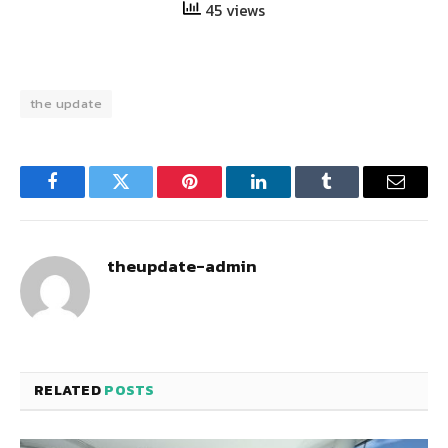
45 views
the update
Facebook
Twitter
Pinterest
LinkedIn
Tumblr
Email
theupdate-admin
RELATED
POSTS