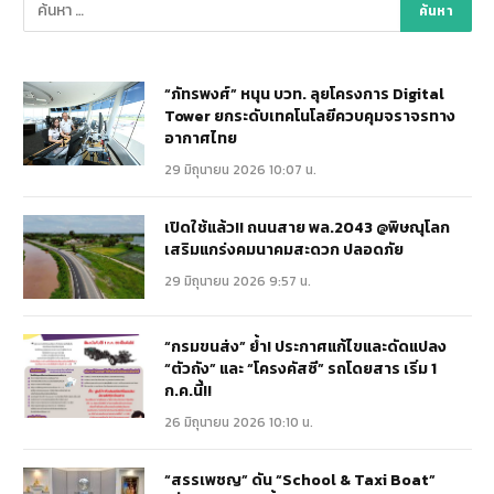
“ภัทรพงศ์” หนุน บวท. ลุยโครงการ Digital
Tower ยกระดับเทคโนโลยีควบคุมจราจรทาง
อากาศไทย
29 มิถุนายน 2026 10:07 น.
เปิดใช้แล้ว!! ถนนสาย พล.2043 @พิษณุโลก
เสริมแกร่งคมนาคมสะดวก ปลอดภัย
29 มิถุนายน 2026 9:57 น.
“กรมขนส่ง” ย้ำ! ประกาศแก้ไขและดัดแปลง
“ตัวถัง” และ “โครงคัสซี” รถโดยสาร เริ่ม 1
ก.ค.นี้!!
26 มิถุนายน 2026 10:10 น.
“สรรเพชญ” ดัน “School & Taxi Boat”