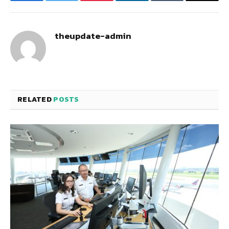
Facebook
Twitter
Pinterest
LinkedIn
Tumblr
Email
theupdate-admin
RELATED
POSTS