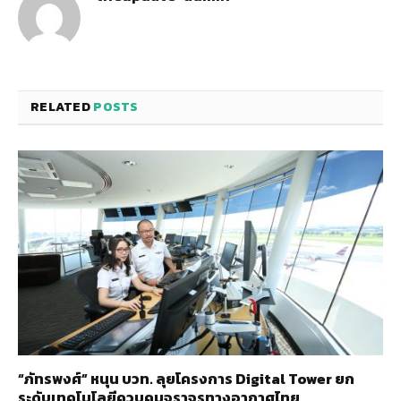
RELATED
POSTS
“ภัทรพงศ์” หนุน บวท. ลุยโครงการ Digital Tower ยก
ระดับเทคโนโลยีควบคุมจราจรทางอากาศไทย