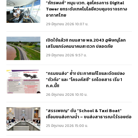
“ภัทรพงศ์” หนุน บวท. ลุยโครงการ Digital
Tower ยกระดับเทคโนโลยีควบคุมจราจรทาง
อากาศไทย
29 มิถุนายน 2026 10:07 น.
เปิดใช้แล้ว!! ถนนสาย พล.2043 @พิษณุโลก
เสริมแกร่งคมนาคมสะดวก ปลอดภัย
29 มิถุนายน 2026 9:57 น.
“กรมขนส่ง” ย้ำ! ประกาศแก้ไขและดัดแปลง
“ตัวถัง” และ “โครงคัสซี” รถโดยสาร เริ่ม 1
ก.ค.นี้!!
26 มิถุนายน 2026 10:10 น.
“สรรเพชญ” ดัน “School & Taxi Boat”
เชื่อมขนส่งทางน้ำ – ขนส่งสาธารณะไร้รอยต่อ
25 มิถุนายน 2026 15:00 น.