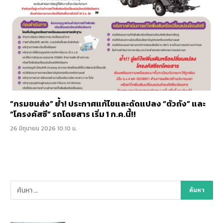
“กรมขนส่ง” ย้ำ! ประกาศแก้ไขและดัดแปลง “ตัวถัง” และ
“โครงคัสซี” รถโดยสาร เริ่ม 1 ก.ค.นี้!!
26 มิถุนายน 2026 10:10 น.