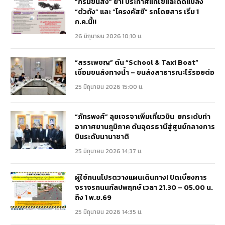
“กรมขนส่ง” ย้ำ! ประกาศแก้ไขและดัดแปลง
“ตัวถัง” และ “โครงคัสซี” รถโดยสาร เริ่ม 1
ก.ค.นี้!!
26 มิถุนายน 2026 10:10 น.
“สรรเพชญ” ดัน “School & Taxi Boat”
เชื่อมขนส่งทางน้ำ – ขนส่งสาธารณะไร้รอยต่อ
25 มิถุนายน 2026 15:00 น.
“ภัทรพงศ์” ลุยเจรจาเพิ่มเที่ยวบิน ยกระดับท่า
อากาศยานภูมิภาค ดันอุดรธานีสู่ศูนย์กลางการ
บินระดับนานาชาติ
25 มิถุนายน 2026 14:37 น.
ผู้ใช้ถนนโปรดวางแผนเดินทาง! ปิดเบี่ยงการ
จราจรถนนกัลปพฤกษ์ เวลา 21.30 – 05.00 น.
ถึง 1 พ.ย.69
25 มิถุนายน 2026 14:35 น.