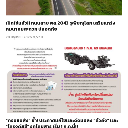
เปิดใช้แล้ว!! ถนนสาย พล.2043 @พิษณุโลก เสริมแกร่ง
คมนาคมสะดวก ปลอดภัย
29 มิถุนายน 2026 9:57 น.
“กรมขนส่ง” ย้ำ! ประกาศแก้ไขและดัดแปลง “ตัวถัง” และ
“โครงคัสซี” รถโดยสาร เริ่ม 1 ก.ค.นี้!!