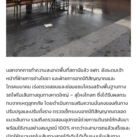
นอกจากการทำความสะอาดพื้นที่สถานีแล้ว รฟท. ยังระดมเจ้า
หน้าที่ฝ่ายการช่างโยธา และฝ่ายการอาณัติสัญญาณและ
โทรคมนาคม เร่งตรวจสอบและซ่อมแซมโครงสร้างพื้นฐานทาง
รถไฟในเส้นทางชุมทางหาดใหญ่ – สุไหงโกลก ซึ่งได้รับผลกระ
ทบจากเหตุอุทกภัย โดยดำเนินการเสริมความมั่นคงของคันทาง
ปรับปรุงและปรับตั้งราง ตรวจเช็กระบบอาณัติสัญญาณตลอด
แนวเส้นทาง รวมถึงตรวจสอบอุปกรณ์ช่วยการเดินรถให้กลับมา
พร้อมใช้งานอย่างสมบูรณ์ 100% คาดว่าจะสามารถแล้วเสร็จและ
เปิดให้ขบวนรถในเส้นทางสายใต้เดินได้เต็มระบบในเส้นทาง