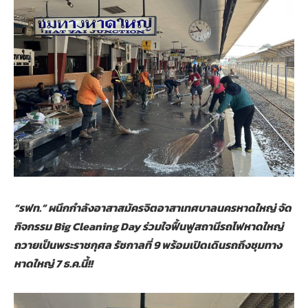
“รฟท.” ผนึกกำลังอาสาสมัครจิตอาสาเทศบาลนครหาดใหญ่ จัด
กิจกรรม Big Cleaning Day ร่วมใจฟื้นฟูสถานีรถไฟหาดใหญ่
ถวายเป็นพระราชกุศล รัชกาลที่ 9 พร้อมเปิดเดินรถถึงชุมทาง
หาดใหญ่ 7 ธ.ค.นี้!!