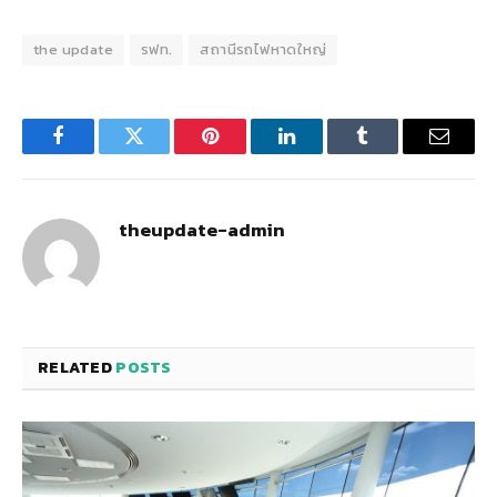
the update
รฟท.
สถานีรถไฟหาดใหญ่
Facebook
Twitter
Pinterest
LinkedIn
Tumblr
Email
theupdate-admin
RELATED
POSTS