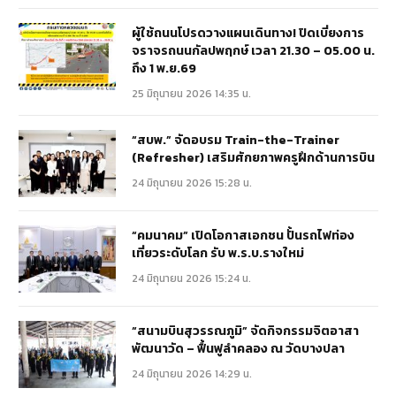
ผู้ใช้ถนนโปรดวางแผนเดินทาง! ปิดเบี่ยงการ
จราจรถนนกัลปพฤกษ์ เวลา 21.30 – 05.00 น.
ถึง 1 พ.ย.69
25 มิถุนายน 2026 14:35 น.
“สบพ.” จัดอบรม Train-the-Trainer
(Refresher) เสริมศักยภาพครูฝึกด้านการบิน
24 มิถุนายน 2026 15:28 น.
“คมนาคม” เปิดโอกาสเอกชน ปั้นรถไฟท่อง
เที่ยวระดับโลก รับ พ.ร.บ.รางใหม่
24 มิถุนายน 2026 15:24 น.
“สนามบินสุวรรณภูมิ” จัดกิจกรรมจิตอาสา
พัฒนาวัด – ฟื้นฟูลำคลอง ณ วัดบางปลา
24 มิถุนายน 2026 14:29 น.