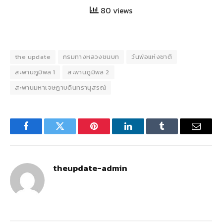
80 views
the update
กรมทางหลวงชนบท
วันพ่อแห่งชาติ
สะพานภูมิพล 1
สะพานภูมิพล 2
สะพานมหาเจษฎาบดินทรานุสรณ์
Facebook
Twitter
Pinterest
LinkedIn
Tumblr
Email
theupdate-admin