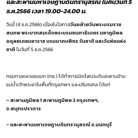
และสะพานมหาเจษฎาบดินทรานุสรณ์ ในคืนวันที่ 5
ธ.ค.2566
เวลา 19.00
-24.00
น.
วันนี้ (4 ธ.ค.2566) เนื่องในโอกาส
วันคล้ายวันพระบรมราช
สมภพ พระบาทสมเด็จพระบรมชนกาธิเบศร มหาภูมิพล
อดุลยเดชมหาราช บรมนาถบพิตร วันชาติ และวันพ่อแห่ง
ชาติ
ในวันที่ 5 ธ.ค.2566
กรมทางหลวงชนบท (ทช.) ได้ทำการเปิดไฟประดับสะพานข้าม
แม่น้ำเจ้าพระยาในพื้นที่กรุงเทพฯ และปริมณฑล ได้แก่
– สะพานภูมิพล 1
สะพานภูมิพล 2
กรุงเทพฯ,
จ.สมุทรปราการ
– และสะพานมหาเจษฎาบดินทรานุสรณ์ จ.นนทบุรี