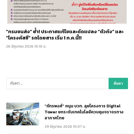
“กรมขนส่ง” ย้ำ! ประกาศแก้ไขและดัดแปลง “ตัวถัง” และ
“โครงคัสซี” รถโดยสาร เริ่ม 1 ก.ค.นี้!!
26 มิถุนายน 2026 10:10 น.
“ภัทรพงศ์” หนุน บวท. ลุยโครงการ Digital
Tower ยกระดับเทคโนโลยีควบคุมจราจรทาง
อากาศไทย
29 มิถุนายน 2026 10:07 น.