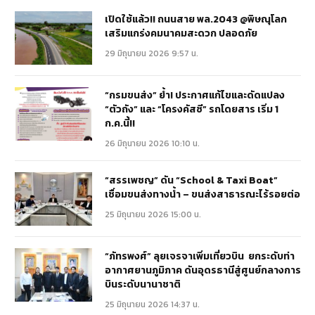
เปิดใช้แล้ว!! ถนนสาย พล.2043 @พิษณุโลก
เสริมแกร่งคมนาคมสะดวก ปลอดภัย
29 มิถุนายน 2026 9:57 น.
“กรมขนส่ง” ย้ำ! ประกาศแก้ไขและดัดแปลง
“ตัวถัง” และ “โครงคัสซี” รถโดยสาร เริ่ม 1
ก.ค.นี้!!
26 มิถุนายน 2026 10:10 น.
“สรรเพชญ” ดัน “School & Taxi Boat”
เชื่อมขนส่งทางน้ำ – ขนส่งสาธารณะไร้รอยต่อ
25 มิถุนายน 2026 15:00 น.
“ภัทรพงศ์” ลุยเจรจาเพิ่มเที่ยวบิน ยกระดับท่า
อากาศยานภูมิภาค ดันอุดรธานีสู่ศูนย์กลางการ
บินระดับนานาชาติ
25 มิถุนายน 2026 14:37 น.