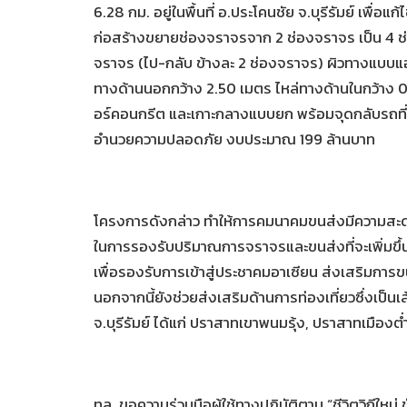
6.28 กม. อยู่ในพื้นที่ อ.ประโคนชัย จ.บุรีรัมย์ เพื่
ก่อสร้างขยายช่องจราจรจาก 2 ช่องจราจร เป็น 4 
จราจร (ไป-กลับ ข้างละ 2 ช่องจราจร) ผิวทางแบบแ
ทางด้านนอกกว้าง 2.50 เมตร ไหล่ทางด้านในกว้าง
อร์คอนกรีต และเกาะกลางแบบยก พร้อมจุดกลับรถที
อำนวยความปลอดภัย งบประมาณ 199 ล้านบาท
โครงการดังกล่าว ทำให้การคมนาคมขนส่งมีความสะดว
ในการรองรับปริมาณการจราจรและขนส่งที่จะเพิ่มขึ
เพื่อรองรับการเข้าสู่ประชาคมอาเซียน ส่งเสริมการ
นอกจากนี้ยังช่วยส่งเสริมด้านการท่องเที่ยวซึ่งเป็นเ
จ.บุรีรัมย์ ได้แก่ ปราสาทเขาพนมรุ้ง, ปราสาทเมือง
ทล. ขอความร่วมมือผู้ใช้ทางปฏิบัติตาม “ชีวิตวิถีใหม่ ข