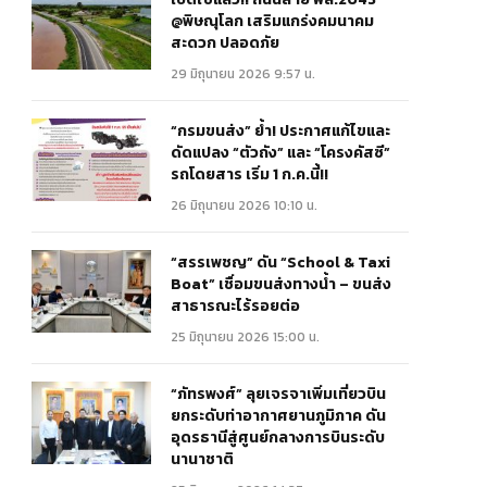
@พิษณุโลก เสริมแกร่งคมนาคม
สะดวก ปลอดภัย
29 มิถุนายน 2026 9:57 น.
“กรมขนส่ง” ย้ำ! ประกาศแก้ไขและ
ดัดแปลง “ตัวถัง” และ “โครงคัสซี”
รถโดยสาร เริ่ม 1 ก.ค.นี้!!
26 มิถุนายน 2026 10:10 น.
“สรรเพชญ” ดัน “School & Taxi
Boat” เชื่อมขนส่งทางน้ำ – ขนส่ง
สาธารณะไร้รอยต่อ
25 มิถุนายน 2026 15:00 น.
“ภัทรพงศ์” ลุยเจรจาเพิ่มเที่ยวบิน
ยกระดับท่าอากาศยานภูมิภาค ดัน
อุดรธานีสู่ศูนย์กลางการบินระดับ
นานาชาติ