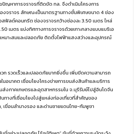
อแก้ไขปัญหาการจราจรที่ติดขัด ทล. จึงดำเนินโครงการ
ช่องจราจร ลักษณะเป็นมาตรฐานทางชั้นพิเศษขนาด 4 ช่อง
อสฟัลต์คอนกรีต ช่องจราจรกว้างช่องละ 3.50 เมตร ไหล่
 0.50 เมตร แบ่งทิศทางการจราจรด้วยเกาะกลางแบบแบริเอ
่เหมาะสมและปลอดภัย ติดตั้งไฟฟ้าแสงสว่างและอุปกรณ์
ก รวดเร็วและปลอดภัยมากยิ่งขึ้น เพิ่มขีดความสามารถ
้นในอนาคต เชื่อมโยงโครงข่ายการขนส่งสินค้าและบริการ
ขนส่งภาคเกษตรและอุตสาหกรรมใน จ.บุรีรัมย์ไปสู่อินโดจีน
ส้นทางที่เชื่อมโยงไปสู่แหล่งท่องเที่ยวที่สำคัญของ
ต่ำ, เขื่อนลำนางรอง และด่านชายแดนไทย-กัมพูชา
ับขี่อย่างปลอดภัย ไร้อุบัติเหตุ” ขับขี่ด้วยความระมัดระวัง