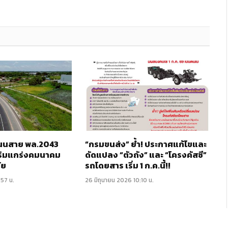
 ถนนสาย พล.2043
“กรมขนส่ง” ย้ำ! ประกาศแก้ไขและ
ริมแกร่งคมนาคม
ดัดแปลง “ตัวถัง” และ “โครงคัสซี”
ัย
รถโดยสาร เริ่ม 1 ก.ค.นี้!!
:57 น.
26 มิถุนายน 2026 10:10 น.