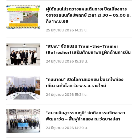
ผู้ใช้ถนนโปรดวางแผนเดินทาง! ปิดเบี่ยงการ
จราจรถนนกัลปพฤกษ์ เวลา 21.30 – 05.00 น.
ถึง 1 พ.ย.69
25 มิถุนายน 2026 14:35 น.
“สบพ.” จัดอบรม Train-the-Trainer
(Refresher) เสริมศักยภาพครูฝึกด้านการบิน
24 มิถุนายน 2026 15:28 น.
“คมนาคม” เปิดโอกาสเอกชน ปั้นรถไฟท่อง
เที่ยวระดับโลก รับ พ.ร.บ.รางใหม่
24 มิถุนายน 2026 15:24 น.
“สนามบินสุวรรณภูมิ” จัดกิจกรรมจิตอาสา
พัฒนาวัด – ฟื้นฟูลำคลอง ณ วัดบางปลา
24 มิถุนายน 2026 14:29 น.