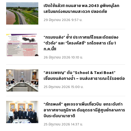
เปิดใช้แล้ว!! ถนนสาย พล.2043 @พิษณุโลก
เสริมแกร่งคมนาคมสะดวก ปลอดภัย
29 มิถุนายน 2026 9:57 น.
“กรมขนส่ง” ย้ำ! ประกาศแก้ไขและดัดแปลง
“ตัวถัง” และ “โครงคัสซี” รถโดยสาร เริ่ม 1
ก.ค.นี้!!
26 มิถุนายน 2026 10:10 น.
“สรรเพชญ” ดัน “School & Taxi Boat”
เชื่อมขนส่งทางน้ำ – ขนส่งสาธารณะไร้รอยต่อ
25 มิถุนายน 2026 15:00 น.
“ภัทรพงศ์” ลุยเจรจาเพิ่มเที่ยวบิน ยกระดับท่า
อากาศยานภูมิภาค ดันอุดรธานีสู่ศูนย์กลางการ
บินระดับนานาชาติ
25 มิถุนายน 2026 14:37 น.