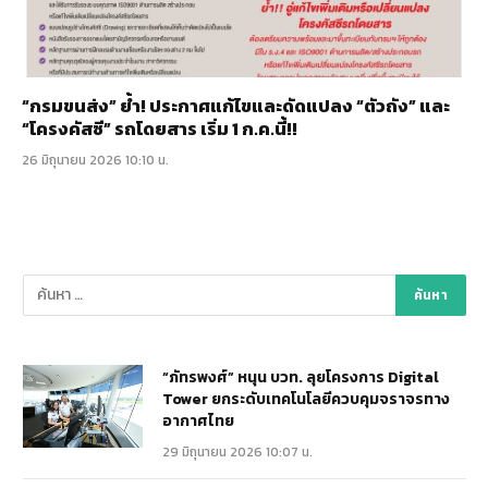
“กรมขนส่ง” ย้ำ! ประกาศแก้ไขและดัดแปลง “ตัวถัง” และ
“โครงคัสซี” รถโดยสาร เริ่ม 1 ก.ค.นี้!!
26 มิถุนายน 2026 10:10 น.
“ภัทรพงศ์” หนุน บวท. ลุยโครงการ Digital
Tower ยกระดับเทคโนโลยีควบคุมจราจรทาง
อากาศไทย
29 มิถุนายน 2026 10:07 น.